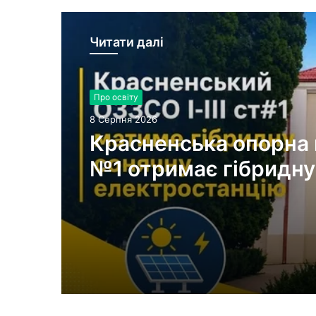
Читати далі
Про освіту
8 Серпня 2026
Красненська опорна
№1 отримає гібридну
сонячну електроста