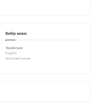
Вибір мови:
Українська
English
московитською