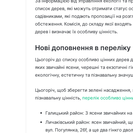
За інформацією від Управління екології та 
список дерев, які можуть отримати статус о
садівниками, які подають пропозиції на роз
обстеження. Комісія, до складу якої входять
дерев і визначає їх особливу цінність.
Нові доповнення в переліку
Цьогоріч до списку особливо цінних дерев д
яких звичайні ясени, черешні та екзотичні гі
екологічну, естетичну та пізнавальну значущ
Цьогоріч, щоб зберегти зелені насадження, 
пізнавальну цінність,
перелік особливо цінн
Галицький район: 3 ясени звичайних на 
Личаківський район: ясен звичайний, що
вул. Погулянка, 26f, а ще два гінкго дво