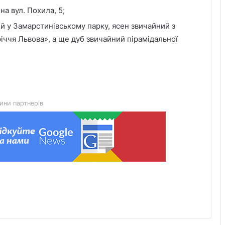
а вул. Похила, 5;
 у Замарстинівському парку, ясен звичайний з
Красненська опорна школа №1
ччя Львова», а ще дуб звичайний пірамідальної
отримає гібридну сонячну
електростанцію
Гідрологічна ситуація на річках
Львівщини станом на 8 серпня
ини партнерів
У Мостиськах тимчасово
призупинять централізоване
водопостачання
У США створили застосунок
ClearDepth для виявлення небезпек
на водоймах
Помер захисник Іван Харачак,
поховають на Алеї Героїв