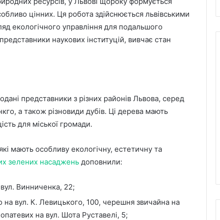
природних ресурсів, у Львові щороку формується
собливо цінних. Ця робота здійснюється львівськими
гляд екологічного управління для подальшого
 представники наукових інституцій, вивчає стан
одані представники з різних районів Львова, серед
нкго, а також різновиди дубів. Ці дерева мають
ість для міської громади.
які мають особливу екологічну, естетичну та
их зелених насаджень
доповнили:
вул. Винниченка, 22;
 на вул. К. Левицького, 100, черешня звичайна на
лопатевих на вул. Шота Руставелі, 5;