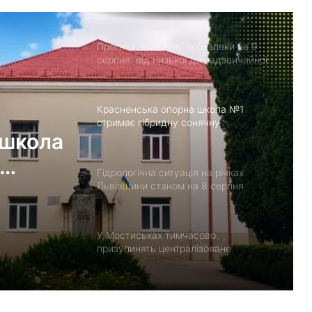
Прогноз пожежної небезпеки на 9
серпня: від низької до надзвичайної
Красненська опорна школа №1
отримає гібридну сонячну
 школа
електростанцію
Гідрологічна ситуація на річках
нцію
Львівщини станом на 8 серпня
У Мостиськах тимчасово
призупинять централізоване
водопостачання
У США створили застосунок
ClearDepth для виявлення небезпек