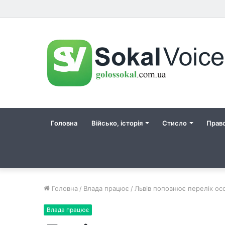
Головна
Військо, історія
Стисло
Прав
Головна
/
Влада працює
/
Львів поповнює перелік осо
Влада працює