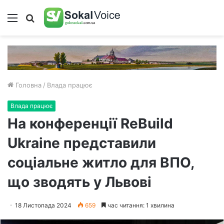
Меню
Пошук
Головна
/
Влада працює
Влада працює
На конференції ReBuild
Ukraine представили
соціальне житло для ВПО,
що зводять у Львові
18 Листопада 2024
659
час читання: 1 хвилина