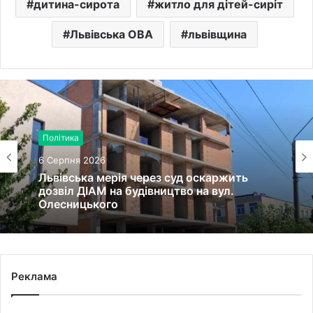
дитина-сирота
житло для дітей-сиріт
Львівська ОВА
львівщина
Політика
6 Серпня 2026
Львівська мерія через суд оскаржить
дозвіл ДІАМ на будівництво на вул.
Олесницького
Реклама