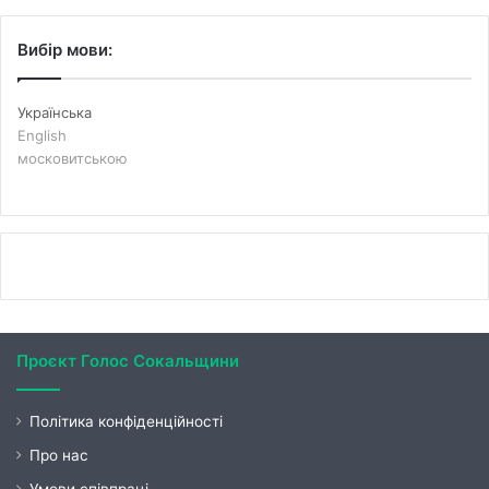
Вибір мови:
Українська
English
московитською
Проєкт Голос Сокальщини
Політика конфіденційності
Про нас
Умови співпраці