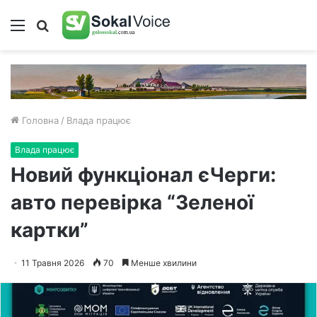
Меню
Пошук
Головна
/
Влада працює
Влада працює
Новий функціонал єЧерги:
авто перевірка “Зеленої
картки”
11 Травня 2026
70
Менше хвилини