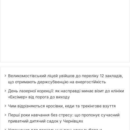
Великомостівський ліцей увійшов до переліку 12 закладів,
що отримають держсубвенцію на енергостійкість
День лазерної корекції: як насправді минає візит до клініки
«Ексімер» від порога до виходу
Чим відрізняються кросівки, кеди та трекінгове взуття
Перші роки навчання без стресу: що пропонує сучасний
приватний дитячий садок у Чернівцях
Украшения для пасхальных яиц: идеи выбора и