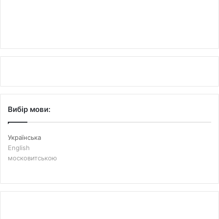
Вибір мови:
Українська
English
московитською