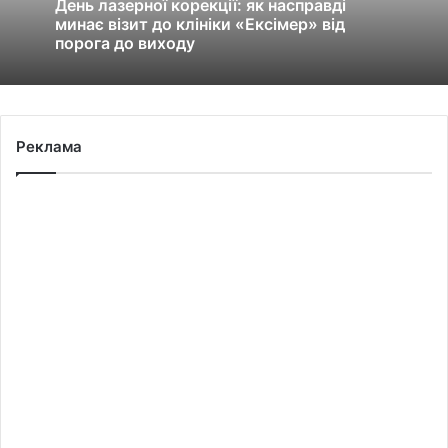
День лазерної корекції: як насправді
минає візит до клініки «Ексімер» від
порога до виходу
Реклама