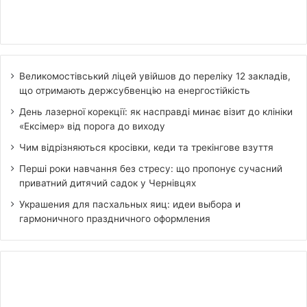
Великомостівський ліцей увійшов до переліку 12 закладів,
що отримають держсубвенцію на енергостійкість
День лазерної корекції: як насправді минає візит до клініки
«Ексімер» від порога до виходу
Чим відрізняються кросівки, кеди та трекінгове взуття
Перші роки навчання без стресу: що пропонує сучасний
приватний дитячий садок у Чернівцях
Украшения для пасхальных яиц: идеи выбора и
гармоничного праздничного оформления