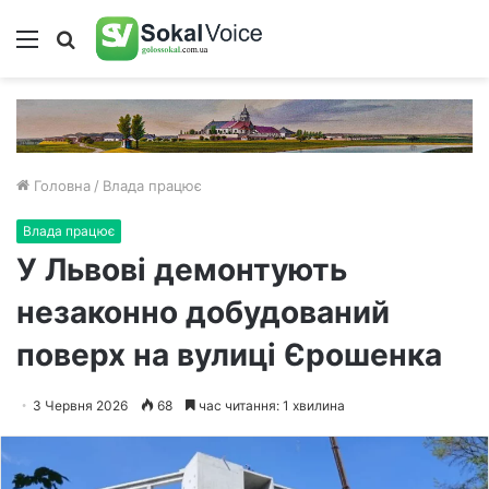
Меню
Пошук
Головна
/
Влада працює
Влада працює
У Львові демонтують
незаконно добудований
поверх на вулиці Єрошенка
3 Червня 2026
68
час читання: 1 хвилина