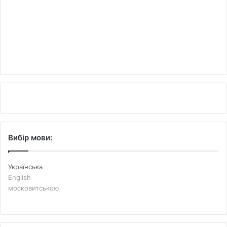
Вибір мови:
Українська
English
московитською