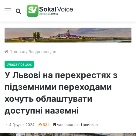
Меню
Пошук
Головна
/
Влада працює
Влада працює
У Львові на перехрестях з
підземними переходами
хочуть облаштувати
доступні наземні
4 Грудня 2024
534
час читання: 1 хвилина