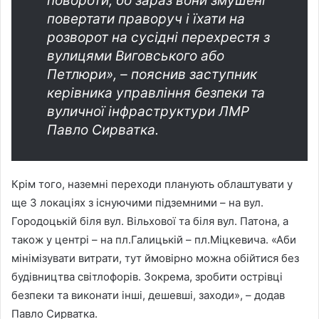
повороти, бо зараз вони змушені
повертати праворуч і їхати на
розворот на сусідні перехрестя з
вулицями Виговського або
Петлюри», – пояснив заступник
керівника управління безпеки та
вуличної інфраструктури ЛМР
Павло Сирватка.
Крім того, наземні переходи планують облаштувати у
ще 3 локаціях з існуючими підземними – на вул.
Городоцькій біля вул. Вільхової та біля вул. Патона, а
також у центрі – на пл.Галицькій – пл.Міцкевича. «Аби
мінімізувати витрати, тут ймовірно можна обійтися без
будівництва світлофорів. Зокрема, зробити острівці
безпеки та виконати інші, дешевші, заходи», – додав
Павло Сирватка.