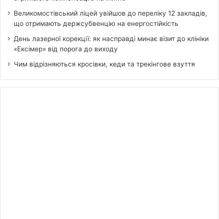
Великомостівський ліцей увійшов до переліку 12 закладів,
що отримають держсубвенцію на енергостійкість
День лазерної корекції: як насправді минає візит до клініки
«Ексімер» від порога до виходу
Чим відрізняються кросівки, кеди та трекінгове взуття