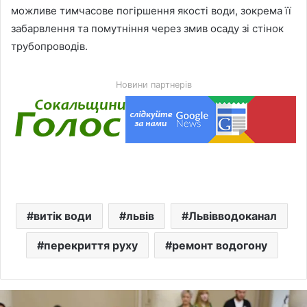
можливе тимчасове погіршення якості води, зокрема її
забарвлення та помутніння через змив осаду зі стінок
трубопроводів.
Новини партнерів
витік води
львів
Львівводоканал
перекриття руху
ремонт водогону