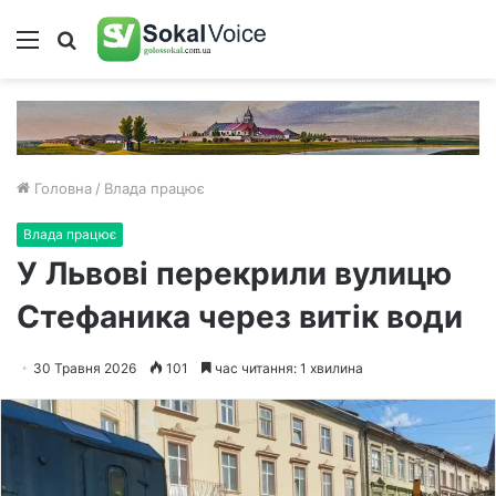
Меню
Пошук
Головна
/
Влада працює
Влада працює
У Львові перекрили вулицю
Стефаника через витік води
30 Травня 2026
101
час читання: 1 хвилина