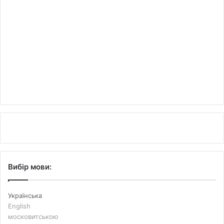
Вибір мови:
Українська
English
московитською