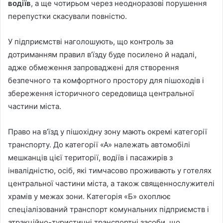
водіїв
, а ще чотирьом через неодноразові порушення
перепустки скасували повністю.
У підприємстві наголошують, що контроль за
дотриманням правил в’їзду буде посилено й надалі,
адже обмеження запроваджені для створення
безпечного та комфортного простору для пішоходів і
збереження історичного середовища центральної
частини міста.
Право на в’їзд у пішохідну зону мають окремі категорії
транспорту. До категорії «А» належать автомобілі
мешканців цієї території, водіїв і пасажирів з
інвалідністю, осіб, які тимчасово проживають у готелях
центральної частини міста, а також священнослужителі
храмів у межах зони. Категорія «Б» охоплює
спеціалізований транспорт комунальних підприємств і
атракційно-туристичні транспортні засоби, що