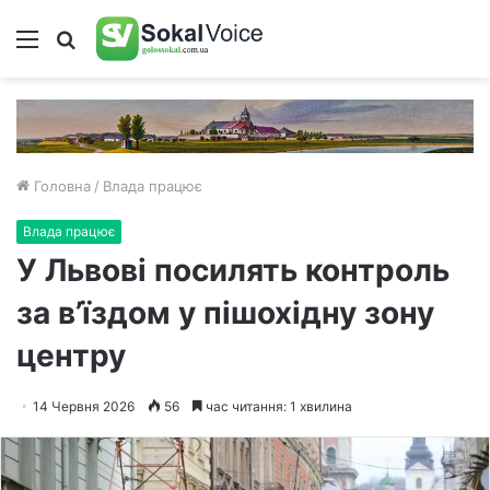
Меню
Пошук
Головна
/
Влада працює
Влада працює
У Львові посилять контроль
за в’їздом у пішохідну зону
центру
14 Червня 2026
56
час читання: 1 хвилина