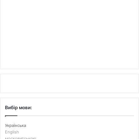
Вибір мови:
Українська
English
московитською