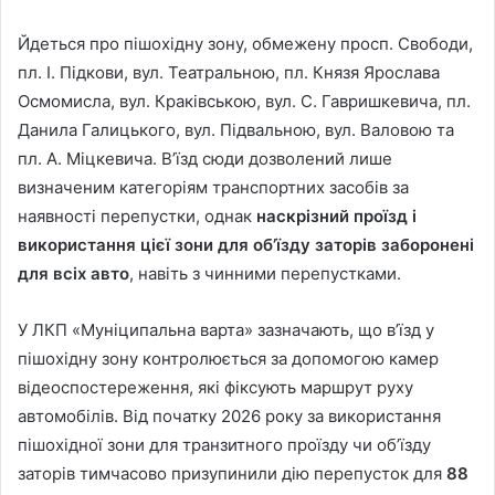
Йдеться про пішохідну зону, обмежену просп. Свободи,
пл. І. Підкови, вул. Театральною, пл. Князя Ярослава
Осмомисла, вул. Краківською, вул. С. Гавришкевича, пл.
Данила Галицького, вул. Підвальною, вул. Валовою та
пл. А. Міцкевича. В’їзд сюди дозволений лише
визначеним категоріям транспортних засобів за
наявності перепустки, однак
наскрізний проїзд і
використання цієї зони для об’їзду заторів заборонені
для всіх авто
, навіть з чинними перепустками.
У ЛКП «Муніципальна варта» зазначають, що в’їзд у
пішохідну зону контролюється за допомогою камер
відеоспостереження, які фіксують маршрут руху
автомобілів. Від початку 2026 року за використання
пішохідної зони для транзитного проїзду чи об’їзду
заторів тимчасово призупинили дію перепусток для
88