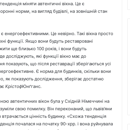
 тенденція міняти автентичні вікна. Це є
ронні норми, на вигляд будівлі, на зовнішній стан
 є енергоефективними. Це невірно. Такі вікна просто
хні функції. Якщо вони будуть реставровані
жити ще близько 100 років, і вони будуть
де досліджують, які функції вікно має до
ння показують, що після реставрації зберігаються усі
енергоефективне. Є норма для будинків, скільки вони
но, як показують дослідження, зберігає достатню
дає
Крістоф
Юнґганс.
іною автентичних вікон була у Східній Німеччині на
зуміли свою помилку. Він переконаний, що львів’яни
н втрачається цінність будинку. «Схожа тенденція
нденція почалася на початку 90-хрр. і вона руйнувала