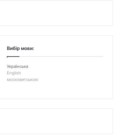
Вибір мови:
Українська
English
московитською