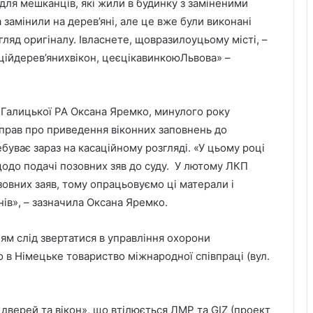
і для мешканців, які жили в будинку з заміненими
 замінили на дерев’яні, але це вже були виконані
игляд оригіналу. Івласнете, щовразилоуцьому місті, –
ійдерев’янихвікон, цеєцікавинкоюЛьвова» –
 Галицької РА Оксана Яремко, минулого року
 справ про приведення віконних заповнень до
буває зараз на касаційному розгляді. «У цьому році
одо подачі позовних зяв до суду. У лютому ЛКП
зовних заяв, тому опрацьовуємо ці матерали і
ів», – зазначила Оксана Яремко.
ям слід звертатися в управління охорони
о в Німецьке товариство міжнародної співпраці (вул.
дверей та вікон», що втілюється ЛМР та GIZ (проект