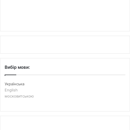
Вибір мови:
Українська
English
московитською