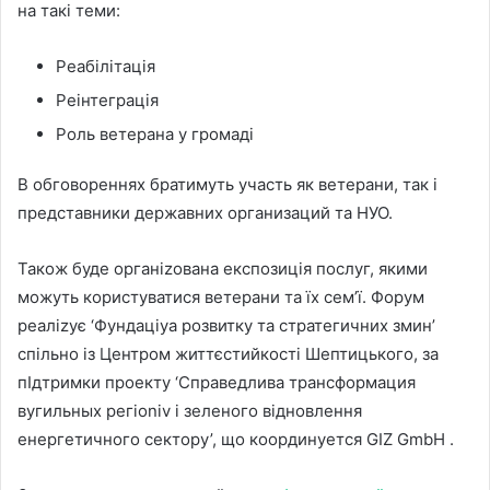
на такi теми:
Реабiлiтацiя
Реiнтеграцiя
Роль ветерана у громадi
В обговореннях братимуть участь як ветерани, так і
представники державних организаций та НУО.
Також буде органizовaна експозицiя послуг, якими
можуть користуватися ветерани та їх сем’ї. Форум
реалizує ‘Фундацiya розвитку тa стратегичних змин’
спiльно iз Центром життєстийкості Шептицького, за
пІдтримки проекту ‘Справедлива трансформация
вугильных регioniv і зеленого відновлення
енергетичного сектору’, що координуется GIZ GmbH .