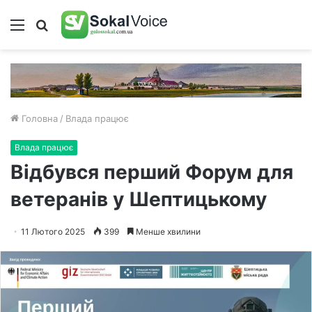
Меню
Пошук
Головна
/
Влада працює
Влада працює
Відбувся перший Форум для
ветеранів у Шептицькому
11 Лютого 2025
399
Менше хвилини