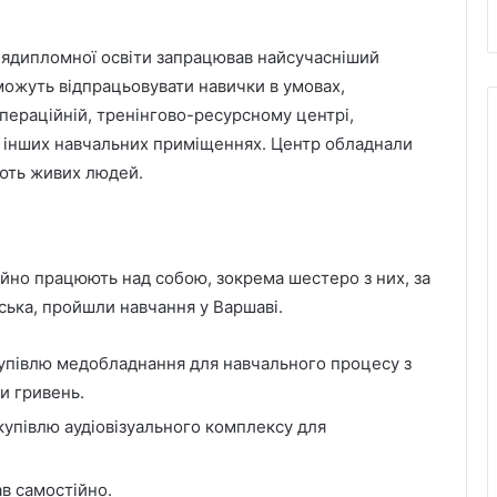
лядипломної освіти запрацював найсучасніший
 можуть відпрацьовувати навички в умовах,
пераційній, тренінгово-ресурсному центрі,
 інших навчальних приміщеннях. Центр обладнали
ують живих людей.
йно працюють над собою, зокрема шестеро з них, за
ська, пройшли навчання у Варшаві.
купівлю медобладнання для навчального процесу з
и гривень.
купівлю аудіовізуального комплексу для
в самостійно.
Львівська мерія через суд