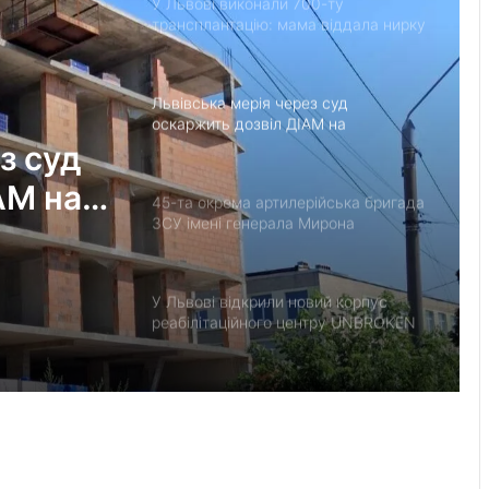
У Львові виконали 700-ту
трансплантацію: мама віддала нирку
27-річному синові
Львівська мерія через суд
оскаржить дозвіл ДІАМ на
будівництво на вул. Олесницького
з суд
АМ на
45-та окрема артилерійська бригада
ЗСУ імені генерала Мирона
Тарнавського відзначає 10-річчя
У Львові відкрили новий корпус
реабілітаційного центру UNBROKEN
Ukraine
“Поки дозволяє здоров’я –
залишатимусь у строю”: історія
прикордонника Ярослава з 7
прикордонного загону