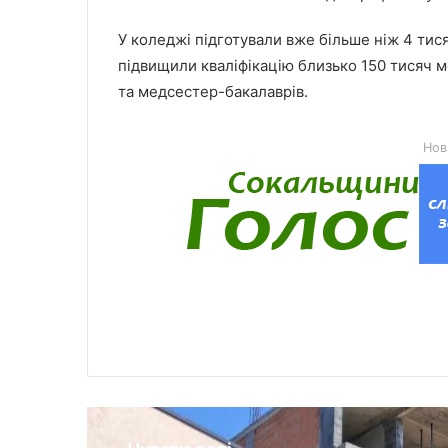
У коледжі підготували вже більше ніж 4 тис
підвищили кваліфікацію близько 150 тисяч 
та медсестер-бакалаврів.
Нов