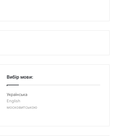
Вибір мови:
Українська
English
московитською