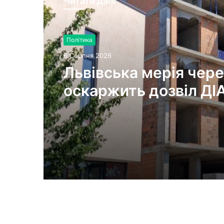
Читати далі
Політика
6 Серпня 2026
Львівська мерія чере
оскаржить дозвіл ДІ
будівництво на вул.
Олесницького