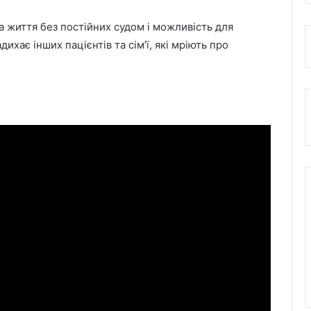
а життя без постійних судом і можливість для
ихає інших пацієнтів та сім’ї, які мріють про