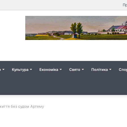
Пр
о
Культура
Економіка
Свято
Політика
Спо
життя без судом Артему