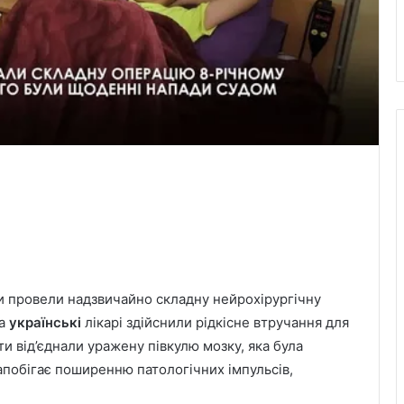
и провели надзвичайно складну нейрохірургічну
та
українські
лікарі здійснили рідкісне втручання для
ти від’єднали уражену півкулю мозку, яка була
запобігає поширенню патологічних імпульсів,