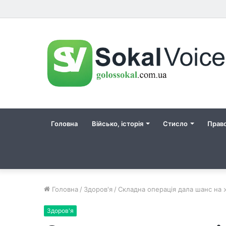
Головна
Військо, історія
Стисло
Прав
Головна
/
Здоров'я
/
Складна операція дала шанс на 
Здоров'я