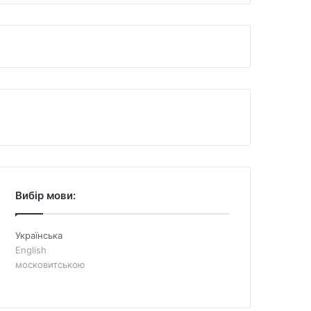
Вибір мови:
Українська
English
московитською