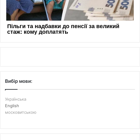
Вибір мови:
Українська
English
московитською