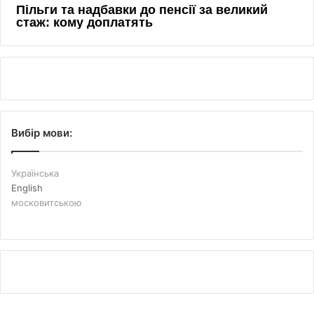
Вибір мови:
Українська
English
московитською