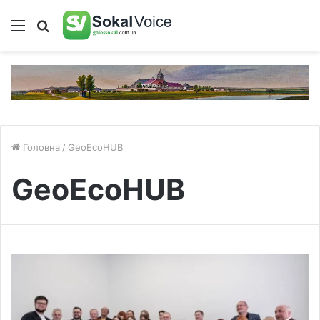
Меню
Пошук
Головна
/
GeoEcoHUB
GeoEcoHUB