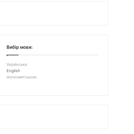
Вибір мови:
Українська
English
московитською