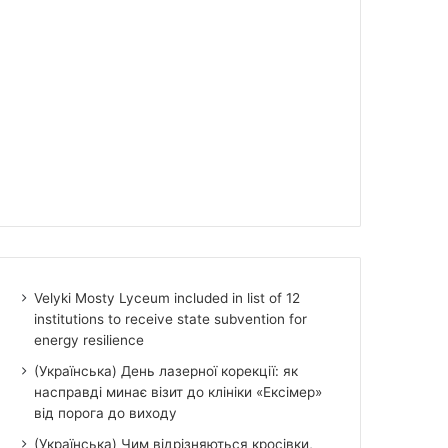
Velyki Mosty Lyceum included in list of 12
institutions to receive state subvention for
energy resilience
(Українська) День лазерної корекції: як
насправді минає візит до клініки «Ексімер»
від порога до виходу
(Українська) Чим відрізняються кросівки,