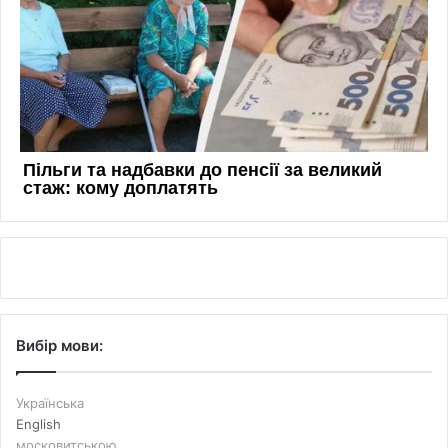
Вибір мови:
Українська
English
московитською