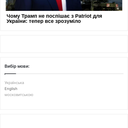
Вибір мови:
Українська
English
московитською