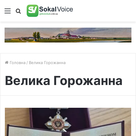
Меню
Пошук
Головна
/
Велика Горожанна
Велика Горожанна