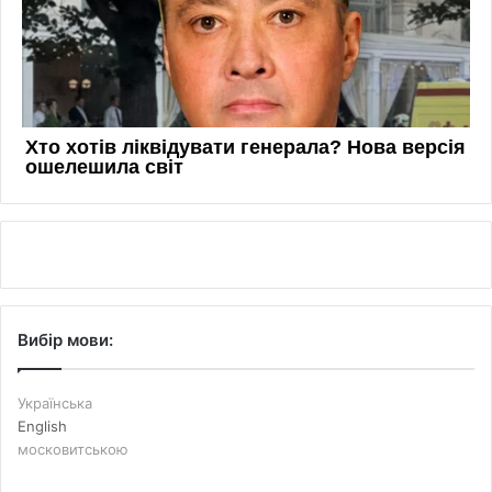
Вибір мови:
Українська
English
московитською