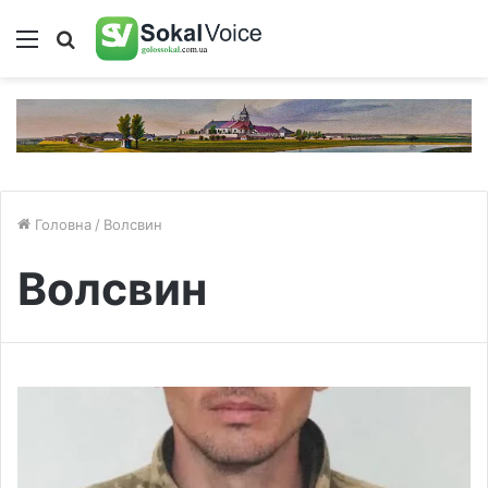
Меню
Пошук
Головна
/
Волсвин
Волсвин