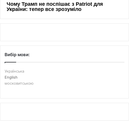
Вибір мови:
Українська
English
московитською