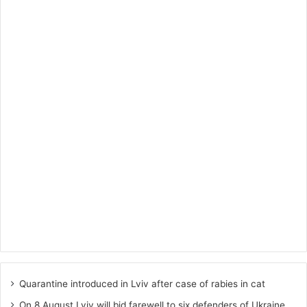
Quarantine introduced in Lviv after case of rabies in cat
On 8 August Lviv will bid farewell to six defenders of Ukraine