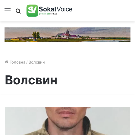
Меню
Пошук
Головна
/
Волсвин
Волсвин