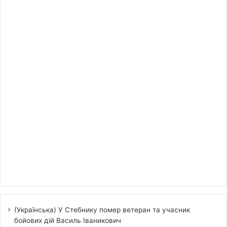
(Українська) У Стебнику помер ветеран та учасник
бойових дій Василь Іваникович