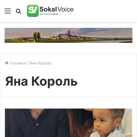
Меню
Пошук
Головна
/
Яна Король
Яна Король