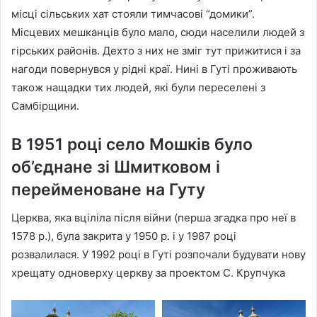
місці сільських хат стояли тимчасові “домики”.
Місцевих мешканців було мало, сюди населили людей з
гірських районів. Дехто з них не зміг тут прижитися і за
нагоди повернувся у рідні краї. Нині в Гуті проживають
також нащадки тих людей, які були переселені з
Самбірщини.
В 1951 році село Мошків було
об’єднане зі Шмитковом і
перейменоване на Гуту
Церква, яка вціліла після війни (перша згадка про неї в
1578 р.), була закрита у 1950 р. і у 1987 році
розвалилася. У 1992 році в Гуті розпочали будувати нову
хрещату одноверху церкву за проектом С. Крупчука