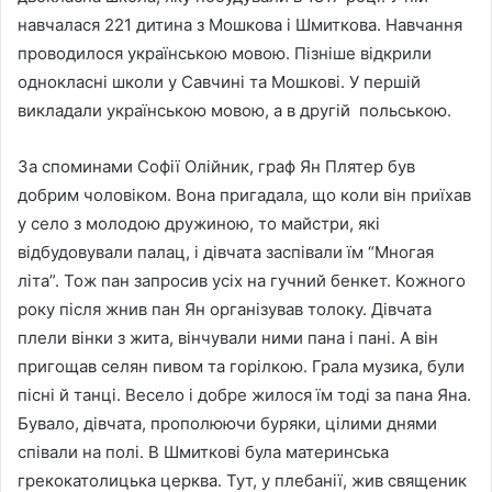
навчалася 221 дитина з Мошкова і Шмиткова. Навчання
проводилося українською мовою. Пізніше відкрили
однокласні школи у Савчині та Мошкові. У першій
викладали українською мовою, а в другій польською.
За споминами Софії Олійник, граф Ян Плятер був
добрим чоловіком. Вона пригадала, що коли він приїхав
у село з молодою дружиною, то майстри, які
відбудовували палац, і дівчата заспівали їм “Многая
літа”. Тож пан запросив усіх на гучний бенкет. Кожного
року після жнив пан Ян організував толоку. Дівчата
плели вінки з жита, вінчували ними пана і пані. А він
пригощав селян пивом та горілкою. Грала музика, були
пісні й танці. Весело і добре жилося їм тоді за пана Яна.
Бувало, дівчата, прополюючи буряки, цілими днями
співали на полі. В Шмиткові була материнська
грекокатолицька церква. Тут, у плебанії, жив священик