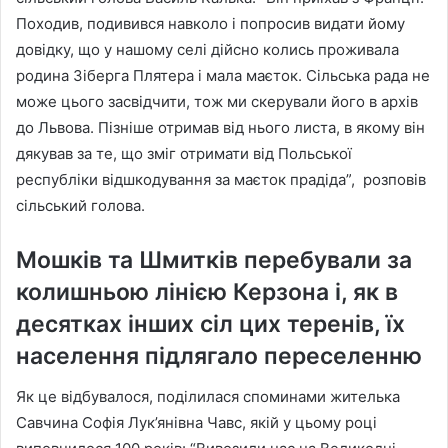
Походив, подивився навколо і попросив видати йому
довідку, що у нашому селі дійсно колись проживала
родина Зіберга Плятера і мала маєток. Сільська рада не
може цього засвідчити, тож ми скерували його в архів
до Львова. Пізніше отримав від нього листа, в якому він
дякував за те, що зміг отримати від Польської
республіки відшкодування за маєток прадіда”, розповів
сільський голова.
Мошків та Шмитків перебували за
колишньою лінією Керзона і, як в
десятках інших сіл цих теренів, їх
населення підлягало переселенню
Як це відбувалося, поділилася споминами жителька
Савчина Софія Лук’янівна Чавс, якій у цьому році