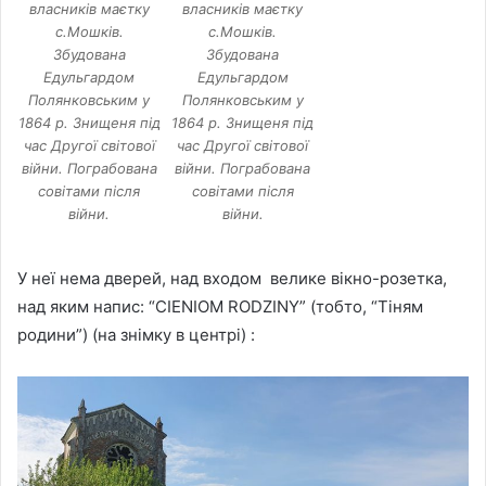
власників маєтку
власників маєтку
с.Мошків.
с.Мошків.
Збудована
Збудована
Едульгардом
Едульгардом
Полянковським у
Полянковським у
1864 р. Знищеня під
1864 р. Знищеня під
час Другої світової
час Другої світової
війни. Пограбована
війни. Пограбована
совітами після
совітами після
війни.
війни.
У неї нема дверей, над входом велике вікно-розетка,
над яким напис: “CIENIOM RODZINY” (тобто, “Тіням
родини”) (на знімку в центрі) :