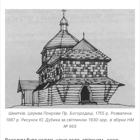
Шмитків. Церква Покрови Пр. Богородиці, 1755 р. Розвалена
1987 р. Рисунок Ю. Дубика за світлиною 1930-хрр. зі збірки НМ
№ 955
Веселим було колись наше село, співочим, каже