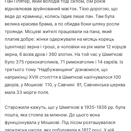
Пан Плятер, який володів тоді селом, сім років
відновлював зруйнований маєток. Тією дорогою, що
веде до крамниці, колись їздив лише пан. Там була
велика красива брама, а по обидва боки шляху росли
троянди. Місцеві жителі працювали на пана, який
платив добре: жінки одержували на місяць корець
(центнер) зерна і гроші, а чоловіки на рік мали 12 корців
зерна, 6 возів дров і 360 злотих. На той час у Шмиткові
було 375 грекокатоликів, 71 римокатолик і 14 євреїв. Із
третього тому “Надбужанщини” дізнаємося, що
наприкінці ХVІІІ століття в Шмиткові налічувалося 100
дворів, у Мошкові 110, у Савчині 81, Савчинська церква
мала 33 морги поля.
Старожили кажуть, що у Шмиткові в 1935-1936 рр. була
пошта, яка стояла за млином. До цього вона
функціонувала у Мошкові. Під лісом розташувалася
двокласна школа, яку побудували в 1817 році. У ній