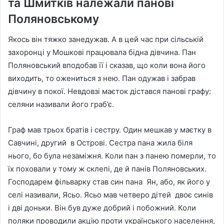
та Шмитків належали панові
Поляновському
Якось він тяжко занедужав. А в цей час при сільській
захоронці у Мошкові працювала бідна дівчина. Пан
Поляновський вподобав її і сказав, що коли вона його
виходить, то ожениться з нею. Пан одужав і забрав
дівчину в покої. Невдовзі маєток дістався панові графу:
селяни називали його граб’є.
Граф мав трьох братів і сестру. Один мешкав у маєтку в
Савчині, другий в Острові. Сестра пана жила біля
нього, бо була незаміжня. Коли пан з панею померли, то
їх поховали у тому ж склепі, де й панів Поляновських.
Господарем фільварку став син пана Ян, або, як його у
селі називали, Ясьо. Ясьо мав четверо дітей двоє синів
і дві доньки. Він був дуже добрий і побожний. Коли
поляки проводили акцію проти українського населення,