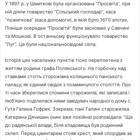
У 1897 р. у Шмиткові була організована “Просвіта”, при
ній діяли товариство “Сільський господар”, каса
“пожиткова” (каса допомоги), в якій було 1670 злотих.
Пізніше осередки “Просвіти” були засновані у Савчині
та Мошкові. В останньому функціонувало товариство
“Луг”. Це були національносвідомі села.
Історія цих населених пунктів тісно переплетена з
життям родини графа Полянського. На горбочку над
ставками стоїть сторожівка колишнього панського
палацу, як єдиний свідок з позаминулого століття. Про
ті часи збереглися спомини старожилів, які записала і
люб’язно поділилася ними завідувач народного дому с.
Гута Галина Гофрик. Зокрема, пані Галині старожилка
Катерина Дячишин (нині вже покійна) розповідала: “Ще
до радянської влади, біля кладовища був родинний
склеп. Перед цвинтарем стояв хрест, який спорудив за