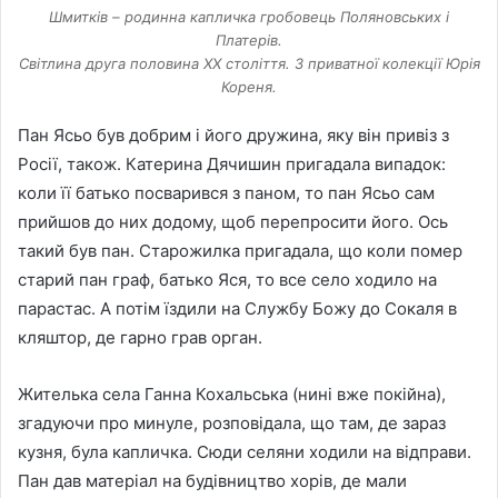
Шмитків – родинна капличка гробовець Поляновських і
Платерів.
Світлина друга половина ХХ століття. З приватної колекції Юрія
Кореня.
Пан Ясьо був добрим і його дружина, яку він привіз з
Росії, також. Катерина Дячишин пригадала випадок:
коли її батько посварився з паном, то пан Ясьо сам
прийшов до них додому, щоб перепросити його. Ось
такий був пан. Старожилка пригадала, що коли помер
старий пан граф, батько Яся, то все село ходило на
парастас. А потім їздили на Службу Божу до Сокаля в
кляштор, де гарно грав орган.
Жителька села Ганна Кохальська (нині вже покійна),
згадуючи про минуле, розповідала, що там, де зараз
кузня, була капличка. Сюди селяни ходили на відправи.
Пан дав матеріал на будівництво хорів, де мали