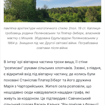
пам’ятка архітектури неоготичного стилю 2пол. 19 ст. Каплиця-
гробовець родини Поляновських та Плятер-Зиберк, власників
маєтку с.Мошків. Збудована Едульгардом Полянковським у
1864 р. Знищеня під час Другої світової війни. Пограбована
совітами після війни.
В інтер`єрі вівтарна частина трохи вища, її стіни
“розписані” руками сільських хлопчаків. Ззовні, з півдня,
є відкритий вхід під вівтарну частину, де колись були
поховані Станіслав ПлатерЗіберг та його дружина
Марія з Чарторийських. Жителі села розповіли, що
нещодавно сюди навідувалися нащадки графа, які
живуть за кордоном. Це підтвердив і Савчинський
сільський голова Василь Калька: “Він приїхав з Франції.