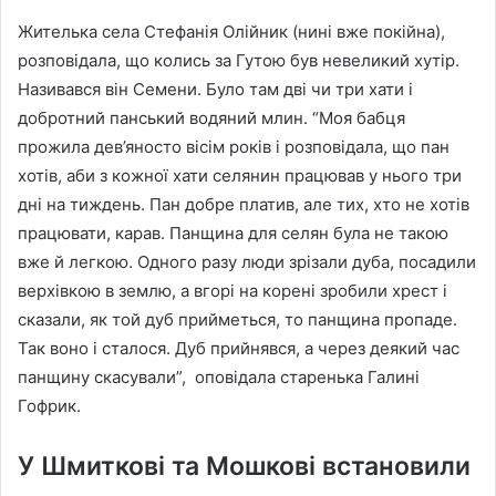
Жителька села Стефанія Олійник (нині вже покійна),
розповідала, що колись за Гутою був невеликий хутір.
Називався він Семени. Було там дві чи три хати і
добротний панський водяний млин. “Моя бабця
прожила дев’яносто вісім років і розповідала, що пан
хотів, аби з кожної хати селянин працював у нього три
дні на тиждень. Пан добре платив, але тих, хто не хотів
працювати, карав. Панщина для селян була не такою
вже й легкою. Одного разу люди зрізали дуба, посадили
верхівкою в землю, а вгорі на корені зробили хрест і
сказали, як той дуб прийметься, то панщина пропаде.
Так воно і сталося. Дуб прийнявся, а через деякий час
панщину скасували”, оповідала старенька Галині
Гофрик.
У Шмиткові та Мошкові встановили