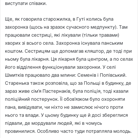
виступати співаки.
Ще, як говорила старожилка, в Гуті колись була
захоронка (щось на зразок сучасного медпункту). Там
працювали сестриці, які лікували (тільки травами)
хворих зі всього села. Захоронка існувала панським
коштом. Сестрицям ще допомагав кляштор, де тоді при
ньому була лікарня. Ця лікарня була центром, а по селах
його відділення функціонували захоронки. У селі
Шмитків працювало два млини: Семенів і Попівський.
Старенька також розповіла, що за Польщі в будинку, де
зараз живе сім’я Пастернаків, була поліція, тоді казали
поліційний постерунок. Її обов’язком було охороняти
пана, вивідувати, чи ніхто не замислює нічого проти
нього та влади. У цьому будинку ще й досі збереглися
підвали, де мордували людей, які в чомусь
провинилися. Особливо часто туди потрапляла молодь.