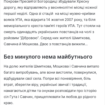
Покрови Пресвятої Богородиці збудували Хресну
дорогу, яку відправляють у веснянолітні місяці кожної
першої неділі. Одна зі стацій на місці музею-криївки
вояків УПА, яка відкрита 14 жовтня 2007 року, та біля
меморіального хреста пам’яті героїв УПА. Тут стояли на
смерть одинадцять українських повстанців на чолі з
ройовим “Дібровою”. Серед них жителі Шмиткова,
Савчина й Мошкова. Двоє з повстанців вижили…
Без минулого нема майбутнього
На долю жителів Шмиткова, Мошкова і Савчина випало
багато випробувань, але вони вистояли, повернулися,
відбудували свої села. Попри всі поневіряння, біль
втрат, зберегли віру, українські звичаї і традиції,
намагаються дітям та онукам розповідати про історію
сіл Гута і Савчин, прищеплювати їм любов до рідного
краю.