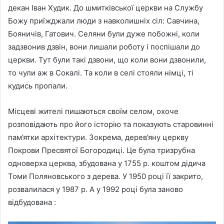
декан Іван Худик. До шмитківської церкви на Службу
Божу приїжджали люди з навколишніх сіл: Савчина,
Бояничів, Гатович. Селяни були дуже побожні, коли
задзвонив дзвін, вони лишали роботу і поспішали до
церкви. Тут були такі дзвони, що коли вони дзвонили,
то чули аж в Сокалі. Та коли в селі стояли німці, ті
кудись пропали.
Місцеві жителі пишаються своїм селом, охоче
розповідають про його історію та показують старовинні
пам’ятки архітектури. Зокрема, дерев’яну церкву
Покрови Пресвятої Богородиці. Це була тризрубна
одноверха церква, збудована у 1755 р. коштом дідича
Томи Поляновського з дерева. У 1950 році її закрито,
розвалилася у 1987 р. А у 1992 році була заново
відбудована :