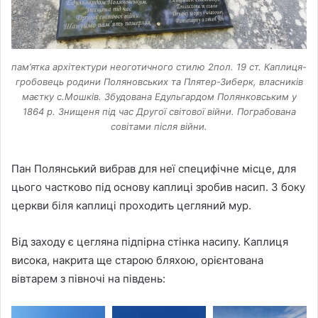
пам’ятка архітектури неоготичного стилю 2пол. 19 ст. Каплиця-
гробовець родини Поляновських та Плятер-Зиберк, власників
маєтку с.Мошків. Збудована Едульгардом Полянковським у
1864 р. Знищеня під час Другої світової війни. Пограбована
совітами після війни.
Пан Полянський вибрав для неї специфічне місце, для
цього частково під основу каплиці зробив насип. З боку
церкви біля каплиці проходить цегляний мур.
Від заходу є цегляна підпірна стінка насипу. Каплиця
висока, накрита ще старою бляхою, орієнтована
вівтарем з півночі на південь: