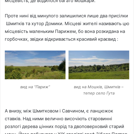
місцевість, де водилося багато мошкари.
Проте нині від минулого залишилися лише два присілки
Шмитків та хутор Домики. Місцеві жителі називають цю
місцевість маленьким Парижем, бо вона розкидана на
горбочках, звідки відкривається красивий краєвид :
вид на “Париж”
вид на Мошків, Шмитків –
тепер село Гута
А внизу, між Шмитковом і Савчином, є ланцюжок
ставків. Над ними велично височіють старовинні
розлогі дерева цінних порід та двоповерховий старий