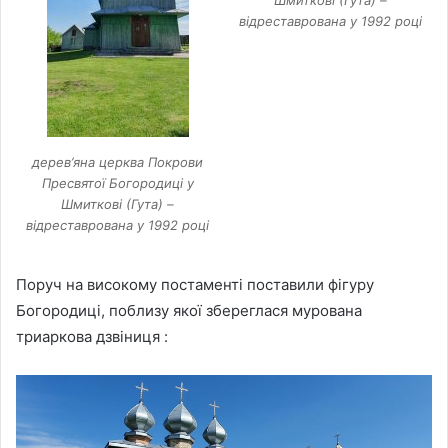
Шмиткові (Гута) –
відреставрована у 1992 році
дерев’яна церква Покрови
Пресвятої Богородиці у
Шмиткові (Гута) –
відреставрована у 1992 році
Поруч на високому постаменті поставили фігуру
Богородиці, поблизу якої збереглася мурована
триаркова дзвіниця :