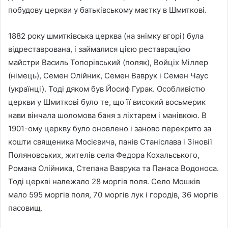
побудову церкви у батьківському маєтку в Шмиткові.
1882 року шмитківська церква (на знімку вгорі) була
відреставрована, і займалися цією реставрацією
майстри Василь Топорівський (поляк), Войціх Міллер
(німець), Семен Олійник, Семен Ваврук і Семен Чаус
(українці). Тоді дяком був Йосиф Гурак. Особливістю
церкви у Шмиткові було те, що її високий восьмерик
нави вінчала шоломова баня з ліхтарем і манівкою. В
1901-ому церкву було оновлено і заново перекрито за
кошти священика Мосієвича, панів Станіслава і Зіновії
Поляновських, жителів села Федора Кохальського,
Романа Олійника, Степана Ваврука та Панаса Водоноса.
Тоді церкві належало 28 моргів поля. Село Мошків
мало 595 моргів поля, 70 моргів лук і городів, 36 моргів
пасовищ.