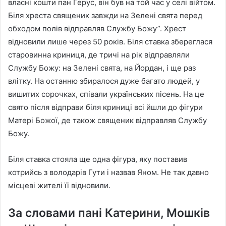
власні кошти пан Герус, він був на той час у селі війтом.
Біля хреста священик завжди на Зелені свята перед
обходом полів відправляв Службу Божу”. Хрест
відновили лише через 50 років. Біля ставка збереглася
старовинна криниця, де тричі на рік відправляли
Службу Божу: на Зелені свята, на Йордан, і ще раз
влітку. На останню збиралося дуже багато людей, у
вишитих сорочках, співали українських пісень. На це
свято після відправи біля криниці всі йшли до фігури
Матері Божої, де також священик відправляв Службу
Божу.
Біля ставка стояла ще одна фігура, яку поставив
котрийсь з володарів Гути і назвав Яном. Не так давно
місцеві жителі її відновили.
За словами пані Катерини, Мошків