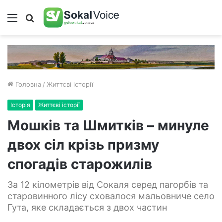
Меню
Пошук
Головна
/
Життєві історії
Історія
Життєві історії
Мошків та Шмитків – минуле
двох сіл крізь призму
спогадів старожилів
За 12 кілометрів від Сокаля серед пагорбів та
старовинного лісу сховалося мальовниче село
Гута, яке складається з двох частин