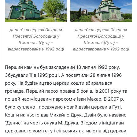
дерев’яна церква Покрови
дерев’яна церква Покрови
Пресвятої Богородиці у
Пресвятої Богородиці у
Шмиткові (Гута) –
Шмиткові (Гута) –
відреставрована у 1992 році
відреставрована у 1992 році
Перший камінь був закладений 18 липня 1992 року.
Збудували її в 1995 році. А посвятили 28 липня 1996
року. На будівництво церкви кошти збирала вся
громада. Перший парох правив 5 років. Із 2001 року та
по цей час місцевим парохом є Іван Макар. В 2007 р.
було куплено і посвячено новий дзвін церкви в Гуті.
Кошти на нього дав Михайло Друк. Дзвін було названо
“Денис” на честь онука М. Друка. Згодом з ініціативи
церковного комітету і сільських активістів від церкви