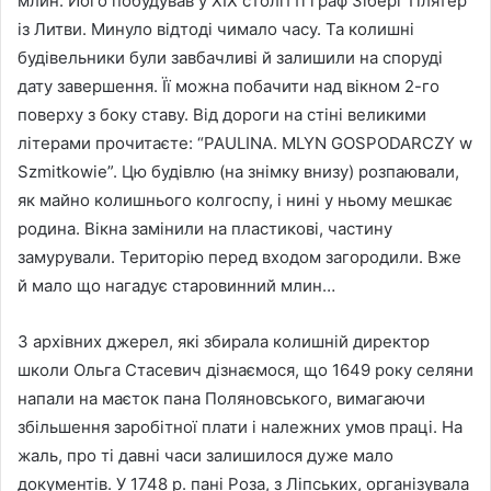
млин. Його побудував у XIX столітті граф Зіберг Плятер
із Литви. Минуло відтоді чимало часу. Та колишні
будівельники були завбачливі й залишили на споруді
дату завершення. Її можна побачити над вікном 2-го
поверху з боку ставу. Від дороги на стіні великими
літерами прочитаєте: “PAULINA. MLYN GOSPODARCZY w
Szmitkowie”. Цю будівлю (на знімку внизу) розпаювали,
як майно колишнього колгоспу, і нині у ньому мешкає
родина. Вікна замінили на пластикові, частину
замурували. Територію перед входом загородили. Вже
й мало що нагадує старовинний млин…
З архівних джерел, які збирала колишній директор
школи Ольга Стасевич дізнаємося, що 1649 року селяни
напали на маєток пана Поляновського, вимагаючи
збільшення заробітної плати і належних умов праці. На
жаль, про ті давні часи залишилося дуже мало
документів. У 1748 р. пані Роза, з Ліпських, організувала