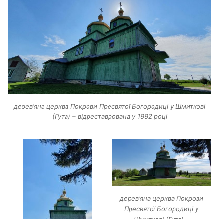
дерев’яна церква Покрови Пресвятої Богородиці у Шмиткові
(Гута) – відреставрована у 1992 році
дерев’яна церква Покрови
Пресвятої Богородиці у