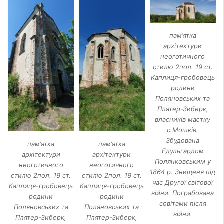
пам’ятка
архітектури
неоготичного
стилю 2пол. 19 ст.
Каплиця-гробовець
родини
Поляновських та
Плятер-Зиберк,
власників маєтку
с.Мошків.
Збудована
пам’ятка
пам’ятка
Едульгардом
архітектури
архітектури
Полянковським у
неоготичного
неоготичного
1864 р. Знищеня під
стилю 2пол. 19 ст.
стилю 2пол. 19 ст.
час Другої світової
Каплиця-гробовець
Каплиця-гробовець
війни. Пограбована
родини
родини
совітами після
Поляновських та
Поляновських та
війни.
Плятер-Зиберк,
Плятер-Зиберк,