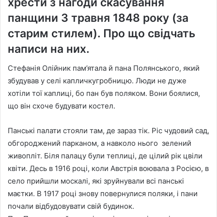
хрести з нагоди скасування
панщини 3 травня 1848 року (за
старим стилем). Про що свідчать
написи на них.
Стефанія Олійник пам’ятала й пана Полянського, який
збудував у селі капличкугробницю. Люди не дуже
хотіли тої каплиці, бо пан був поляком. Вони боялися,
що він схоче будувати костел.
Панські палати стояли там, де зараз тік. Ріс чудовий сад,
обгороджений парканом, а навколо нього зелений
живопліт. Біля палацу були теплиці, де цілий рік цвіли
квіти. Десь в 1916 році, коли Австрія воювала з Росією, в
село прийшли москалі, які зруйнували всі панські
маєтки. В 1917 році знову повернулися поляки, і пани
почали відбудовувати свій будинок.