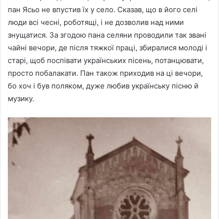
пан Ясьо не впустив їх у село. Сказав, що в його селі
люди всі чесні, роботящі, і не дозволив над ними
знущатися. За згодою пана селяни проводили так звані
чайні вечори, де після тяжкої праці, збиралися молоді і
старі, щоб поспівати українських пісень, потанцювати,
просто побалакати. Пан також приходив на ці вечори,
бо хоч і був поляком, дуже любив українську пісню й
музику.