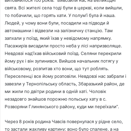
виповнилося 100 років: “Вивозили нас на Великодні
свята. Всі жителі села тоді були в церкві, коли вийшли,
то побачили, що горять хати. У полум’ї була й наша.
Людей, у чому вони були, посадили на підводи й
автомашини і відвезли на залізничну станцію. Там
запхали у поїзд, який їхав у невідомому напрямку.
Пасажирів висадили просто неба у лісі напризволяще.
Невдовзі над’їхав військовий поїзд. Селяни перекрили
йому рух і він зупинився. Вийшов начальник потягу у
військовому, розпитав хто вони, що тут роблять.
Переселенці все йому розповіли. Невдовзі нас забрали і
завезли у Тернопільську область, Збаразький район, де
ми жили по двітри родини в одній хаті. Чоловік
незадовго знайшов порожню польську хату в с.
Розворяни Глинянського району, куди ми переїхали”.
Через 8 років родина Чавсів повернулася у рідне село,
то застали жахливу картину: воно було спалене, а на