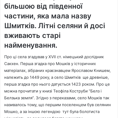
більшою від південної
частини, яка мала назву
Шмитків. Літні селяни й досі
вживають старі
найменування.
Про ці села згадував у XVII ст. німецький дослідник
Сакхен. Перша згадка про Мошків у історичних
матеріалах, зібраних краєзнавцем Ярославом Книшем,
належить до 1449 року, а село Шмитків ще древніше,
перша згадка про нього датується 1423 роком. Про це
можна прочитати у книзі Теофіла Коструби “Белз і
Белзька земля”. Згідно з переказами, село Мошків так
називалось тому, що першим поселенцем був селянин
Мошко, а за іншою легендою тут була болотиста