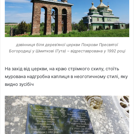
дзвінниця біля дерев’яної церкви Покрови Пресвятої
Богородиці у Шмиткові (Гута) – відреставрована у 1992 році
На захід від церкви, на краю стрімкого схилу, стоїть
мурована надгробна каплиця в неоготичному стилі, яку
видно зусібіч