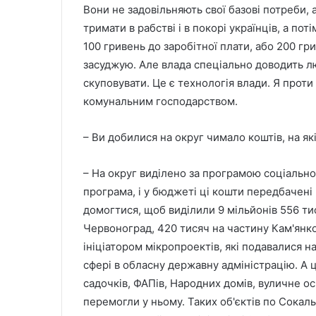
Вони не задовільняють свої базові потреби,
тримати в рабстві і в покорі українців, а по
100 гривень до заробітної плати, або 200 гри
засуджую. Але влада спеціально доводить л
скуповувати. Це є технологія влади. Я проти 
комунальним господарством.
– Ви добилися на округ чимало коштів, на як
– На округ виділено за програмою соціальн
програма, і у бюджеті ці кошти передбачені 
домогтися, щоб виділили 9 мільйонів 556 ти
Червоноград, 420 тисяч на частину Кам'янко
ініціатором мікропроектів, які подавалися 
сфері в обласну державну адміністрацію. А
садочків, ФАПів, Народних домів, вуличне ос
перемогли у ньому. Таких об'єктів по Сокальс