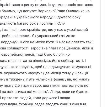
Україні такого ринку немає. Існує монополія поставок
Ми бачимо, що депутат Верховної Ради Онищенко на
крадені в українського народу. З другого боку
заявляють багато років поспіль і Юлія
 і всі інші прем'єрміністри, що у нас є український
отреби населення. Як український газ може
а кордону? Цього не може бути. У нас не платять такі
ова собівартості заробітна плата працівників. Якби в
 європейські пенсії, тоді було б логічно
на ціна на газ не відповідає його собівартості. І
дування голосують, щоб не підвищувати комунальні
ь українського народу? Два місяці тому у Франції
ну в тиждень, п'ять мільйонів французів, які мають
ну плату 2,5 тисячі євро, два тижні протестують по
і на всіх язиках всі мовчать". Люди, доки ви будете
ні протести людей, коли держава і влада
громадян. Українці ледве зводять кінці з кінцями.