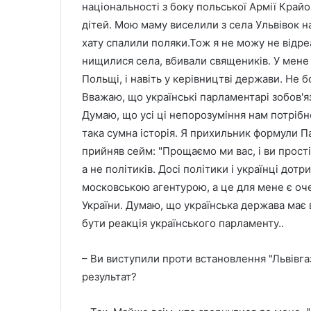
національності з боку польської Армії Крайов
дітей. Мою маму виселили з села Ульвівок на
хату спалили поляки.Тож я не можу не відреа
нищилися села, вбивали священиків. У мене 
Польщі, і навіть у керівництві держави. Не 
Вважаю, що українські парламентарі зобов'я
Думаю, що усі ці непорозуміння нам потрібн
така сумна історія. Я прихильник формули Па
прийняв сейм: "Прощаємо ми вас, і ви простіт
а не політиків. Досі політики і українці дотр
московською агентурою, а це для мене є оч
України. Думаю, що українська держава має в
бути реакція українського парламенту..
– Ви виступили проти встановлення "Львівга
результат?