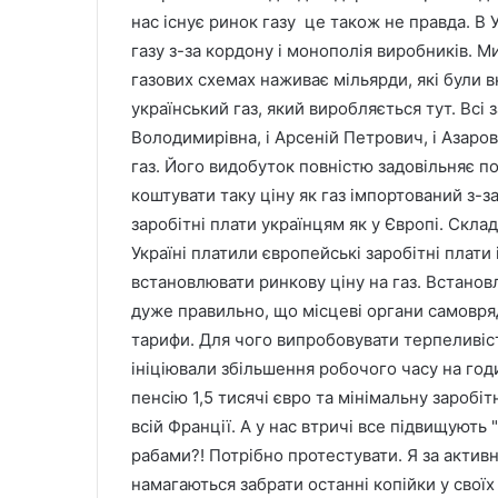
нас існує ринок газу це також не правда. В 
газу з-за кордону і монополія виробників. 
газових схемах наживає мільярди, які були в
український газ, який виробляється тут. Всі 
Володимирівна, і Арсеній Петрович, і Азаров,
газ. Його видобуток повністю задовільняє п
коштувати таку ціну як газ імпортований з-з
заробітні плати українцям як у Європі. Склад
Україні платили європейські заробітні плати і
встановлювати ринкову ціну на газ. Встановле
дуже правильно, що місцеві органи самовря
тарифи. Для чого випробовувати терпеливіст
ініціювали збільшення робочого часу на годи
пенсію 1,5 тисячі євро та мінімальну заробіт
всій Франції. А у нас втричі все підвищують "
рабами?! Потрібно протестувати. Я за актив
намагаються забрати останні копійки у своїх 