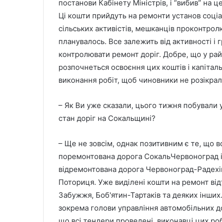
постанови Кабінету Міністрів, і “вибив” на ц
Ці кошти прийдуть на ремонти установ соціа
сільських активістів, мешканців проконтро
планувалось. Все залежить від активності і 
контролювати ремонт доріг. Добре, що у рай
розпочнеться освоєння цих коштів і капітал
виконання робіт, щоб чиновники не розікра
– Як Ви уже сказали, цього тижня побували у
стан доріг на Сокальщині?
– Ще не зовсім, однак позитивним є те, що
поремонтована дорога СокальЧервоноград і
відремонтована дорога Червоноград-Радехів
Поториця. Уже виділені кошти на ремонт від
Забужжя, Боб'ятин-Тартаків та деяких інших
зокрема голови управління автомобільних до
що всі тендери проведені, виконавці цих роб