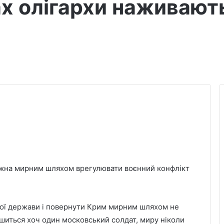
х олігархи наживають
можна мирним шляхом врегулювати воєнний конфлікт
ької держави і повернути Крим мирним шляхом не
лишиться хоч один московський солдат, миру ніколи