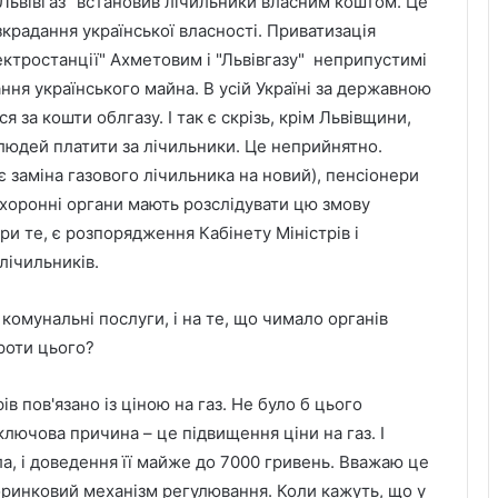
 "Львівгаз" встановив лічильники власним коштом. Це
зкрадання української власності. Приватизація
ктростанції" Ахметовим і "Львівгазу" неприпустимі
ння українського майна. В усій Україні за державною
 за кошти облгазу. І так є скрізь, крім Львівщини,
 людей платити за лічильники. Це неприйнятно.
є заміна газового лічильника на новий), пенсіонери
хоронні органи мають розслідувати цю змову
при те, є розпорядження Кабінету Міністрів і
лічильників.
комунальні послуги, і на те, що чимало органів
роти цього?
 пов'язано із ціною на газ. Не було б цього
ключова причина – це підвищення ціни на газ. І
ла, і доведення її майже до 7000 гривень. Вважаю це
ринковий механізм регулювання. Коли кажуть, що у