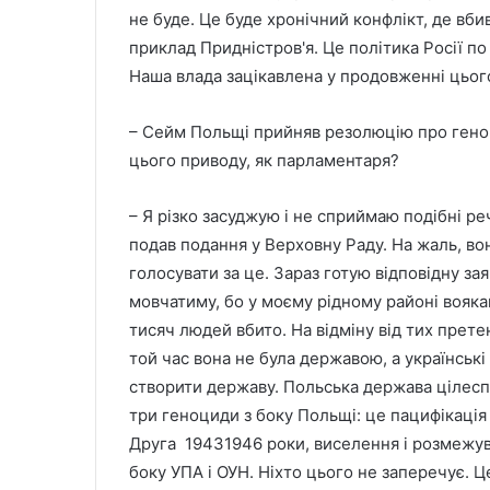
не буде. Це буде хронічний конфлікт, де вб
приклад Придністров'я. Це політика Росії по
Наша влада зацікавлена у продовженні цього
– Сейм Польщі прийняв резолюцію про геноци
цього приводу, як парламентаря?
– Я різко засуджую і не сприймаю подібні ре
подав подання у Верховну Раду. На жаль, во
голосувати за це. Зараз готую відповідну за
мовчатиму, бо у моєму рідному районі вояка
тисяч людей вбито. На відміну від тих претен
той час вона не була державою, а українськ
створити державу. Польська держава цілесп
три геноциди з боку Польщі: це пацифікація 
Друга 19431946 роки, виселення і розмежува
боку УПА і ОУН. Ніхто цього не заперечує. 