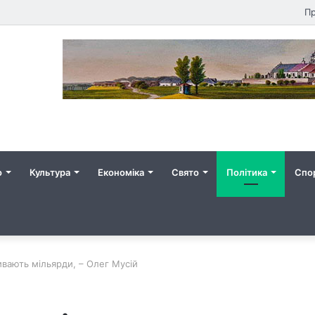
Пр
о
Культура
Економіка
Свято
Політика
Спо
ивають мільярди, – Олег Мусій