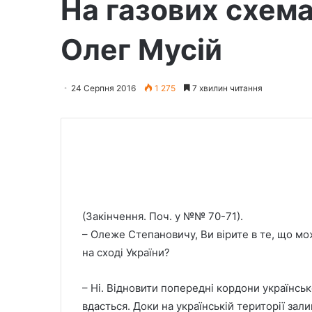
На газових схема
Олег Мусій
24 Серпня 2016
1 275
7 хвилин читання
(Закінчення. Поч. у №№ 70-71).
– Олеже Степановичу, Ви вірите в те, що 
на сході України?
– Ні. Відновити попередні кордони українс
вдасться. Доки на українській території за