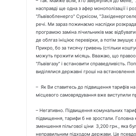
– Так. Майже всім, хто звернулися до мене,
насправді ще одна з афер монополізації і ро
"Львівобленерго" Суркісом, "Західенергоеле
речі. Ми зараз пожинаємо наслідки розкрада
програмою заміна лічильників має відбуватися
де облгаз ініціює перевірки, а потім змушує
Прикро, бо за тисячу гривень (стільки кошту
можуть прожити місяць. Вважаю, що правоо
"Львівгазу" і встановити справедливість. По
виділялися державні гроші на встановлення 
– Як Ви ставитесь до підвищення тарифів на 
місцевого самоврядування вже виступили п
– Негативно. Підвищення комунальних тарифів
підвищення, тарифи б не зростали. Головна 
зменшення пільгової ціни 3,200 грн., яка бу
неправильним підходом держави. Це псевдо