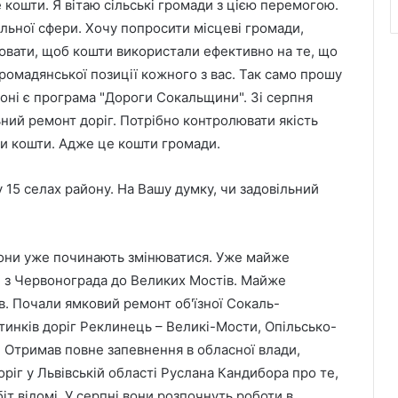
е кошти. Я вітаю сільські громади з цією перемогою.
льної сфери. Хочу попросити місцеві громади,
лювати, щоб кошти використали ефективно на те, що
громадянської позиції кожного з вас. Так само прошу
оні є програма "Дороги Сокальщини". Зі серпня
ьний ремонт доріг. Потрібно контролювати якість
ли кошти. Адже це кошти громади.
 15 селах району. На Вашу думку, чи задовільний
 вони уже починають змінюватися. Уже майже
 з Червонограда до Великих Мостів. Майже
. Почали ямковий ремонт об'їзної Сокаль-
тинків доріг Реклинець – Великі-Мости, Опільсько-
. Отримав повне запевнення в обласної влади,
ріг у Львівській області Руслана Кандибора про те,
іт відомі. У серпні вони розпочнуть роботи в