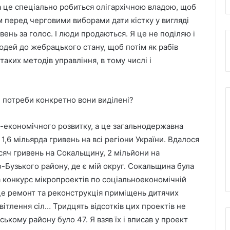
 а це спеціально робиться олігархічною владою, щоб
тім перед черговими виборами дати кістку у вигляді
вень за голос. І люди продаються. Я це не поділяю і
юдей до жебрацького стану, щоб потім як рабів
таких методів управління, в тому числі і
і потреби конкретно вони виділені?
о-економічного розвитку, а це загальнодержавна
1,6 мільярда гривень на всі регіони України. Вдалося
сяч гривень на Сокальщину, 2 мільйони на
-Бузького району, де є мій округ. Сокальщина була
на конкурс мікропроектів по соціальноекономічній
 це ремонт та реконструкція приміщень дитячих
вітлення сіл… Тридцять відсотків цих проектів не
ькому району було 47. Я взяв їх і вписав у проект