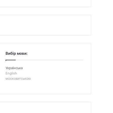
Вибір мови:
Українська
English
московитською