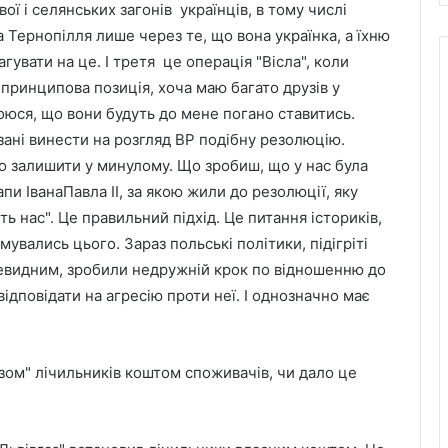
ої і селянських загонів українців, в тому числі
 Тернопілля лише через те, що вона українка, а їхню
гувати на це. І третя це операція "Вісла", коли
принципова позиція, хоча маю багато друзів у
боюся, що вони будуть до мене погано ставитись.
зані винести на розгляд ВР подібну резолюцію.
о залишити у минулому. Що зробиш, що у нас була
пи ІванаПавла ІІ, за якою жили до резолюції, яку
ь нас". Це правильний підхід. Це питання істориків,
имувались цього. Зараз польські політики, підігріті
евидним, зробили недружній крок по відношенню до
ідповідати на агресію проти неї. І однозначно має
зом" лічильників коштом споживачів, чи дало це