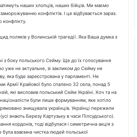
иватимуть наших хлопців, наших бійців. Ми маємо
 заморожуванню конфліктів. І це відбувається зараз.
 конфлікту.
д поляків у Волинській трагедії. Яка Ваша думка з
чі з боку польського Сейму. Ще до їх голосування
но уже не актуальне, зі закликом до Сейму не
яву, яка буде зареєстрована у парламенті. Не
ми Армії Крайової було спалено 32 села, понад 5
зій, які висловив польський Сейм Україні. Хоч та на
і націоналісти були лише формуванням, яке хотіло
рямовано знищувала українців. Українці пережили
(усі знають Березу Картузьку в часи Пілсудського).
ння кордонів, тоді відбулася і симетрична акція з
Це була взаємна чистка людей польської