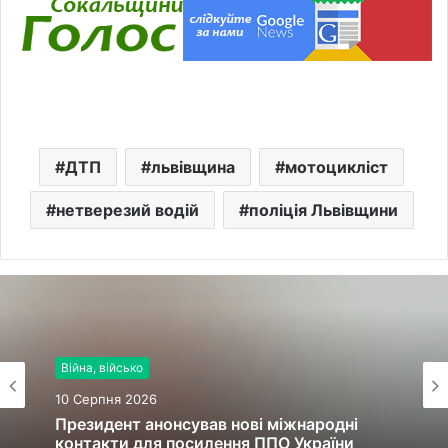
ДТП
львівщина
мотоцикліст
нетверезий водій
поліція Львівщини
Війна, військо
10 Серпня 2026
Президент анонсував нові міжнародні
контакти для посилення ППО України