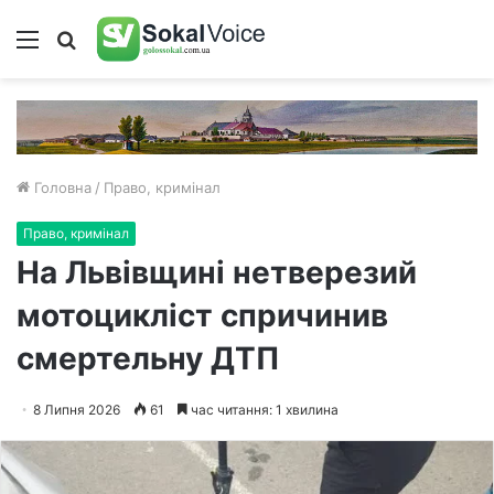
Меню
Пошук
Головна
/
Право, кримінал
Право, кримінал
На Львівщині нетверезий
мотоцикліст спричинив
смертельну ДТП
8 Липня 2026
61
час читання: 1 хвилина