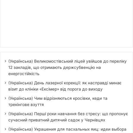
(Українська) Великомостівський ліцей увійшов до переліку
12 закладів, що отримають держсубвенцію на
енергостійкість
(Українська) День лазерної корекції: як насправді минає
візит до клініки «Ексімер» від порога до виходу
(Українська) Чим відрізняються кросівки, кеди та
трекінгове взуття
(Українська) Перші роки навчання без стресу: що пропонує
сучасний приватний дитячий садок у Чернівцях
(Українська) Украшения для пасхальных яиц: идеи выбора