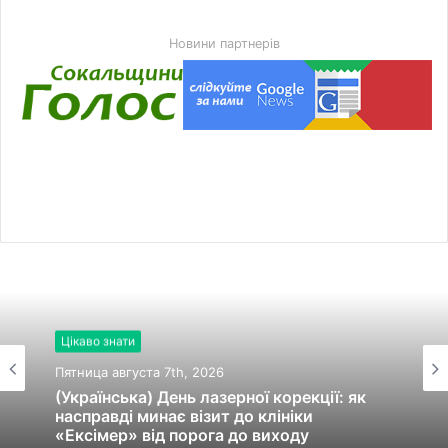
Новини партнерів
Цікаво знати
Пятница августа 7th, 2026
(Українська) День лазерної корекції: як
насправді минає візит до клініки
«Ексімер» від порога до виходу