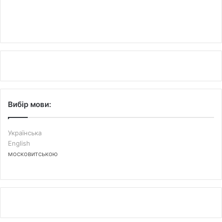
Вибір мови:
Українська
English
московитською