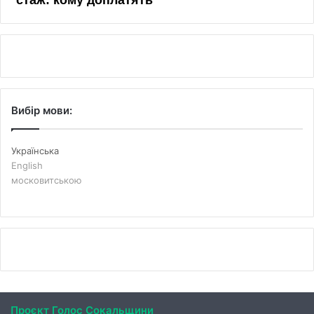
Вибір мови:
Українська
English
московитською
Проєкт Голос Сокальщини