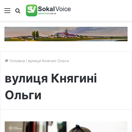
Меню
Пошук
Головна
/
вулиця Княгині Ольги
вулиця Княгині
Ольги