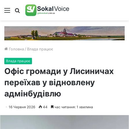
Меню
Пошук
Головна
/
Влада працює
Влада працює
Офіс громади у Лисиничах
переїхав у відновлену
адмінбудівлю
16 Червня 2026
44
час читання: 1 хвилина