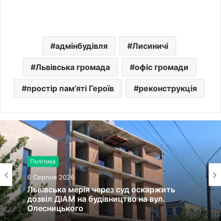
адмінбудівля
Лисиничі
Львівська громада
офіс громади
простір пам’яті Героїв
реконструкція
Політика
6 Серпня 2026
Львівська мерія через суд оскаржить
дозвіл ДІАМ на будівництво на вул.
Олесницького