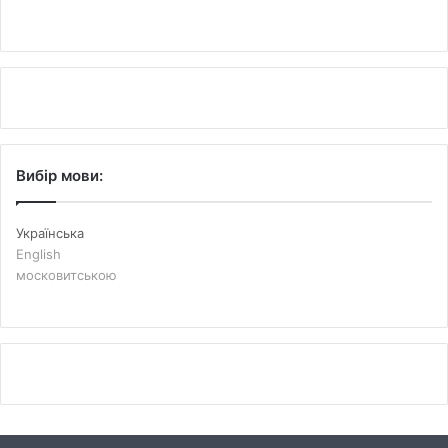
Вибір мови:
Українська
English
московитською