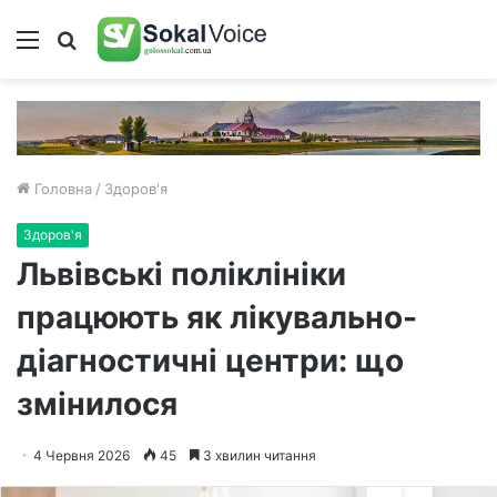
Меню
Пошук
Головна
/
Здоров'я
Здоров'я
Львівські поліклініки
працюють як лікувально-
діагностичні центри: що
змінилося
4 Червня 2026
45
3 хвилин читання