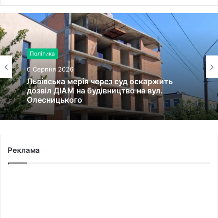
Війна, військо
Політика
6 Серпня 2026
6 Серпня 2026
45-та окрема артилерійська бригада ЗСУ
імені генерала Мирона Тарнавського
відзначає 10-річчя
Львівська мерія через суд оскаржить
дозвіл ДІАМ на будівництво на вул.
Реклама
Олесницького