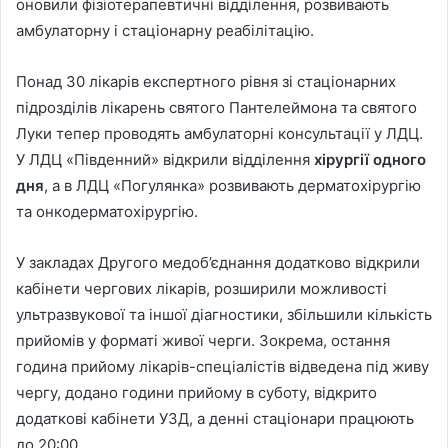
оновили фізіотерапевтичні відділення, розвивають
амбулаторну і стаціонарну реабілітацію.
Понад 30 лікарів експертного рівня зі стаціонарних
підрозділів лікарень святого Пантелеймона та святого
Луки тепер проводять амбулаторні консультації у ЛДЦ.
У ЛДЦ «Південний» відкрили відділення
хірургії одного
дня
, а в ЛДЦ «Погулянка» розвивають дерматохірургію
та онкодерматохірургію.
У закладах Другого медоб’єднання додатково відкрили
кабінети чергових лікарів, розширили можливості
ультразвукової та іншої діагностики, збільшили кількість
прийомів у форматі живої черги. Зокрема, остання
година прийому лікарів-спеціалістів відведена під живу
чергу, додано години прийому в суботу, відкрито
додаткові кабінети УЗД, а денні стаціонари працюють
до 20:00.