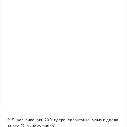
У Львові виконали 700-ту трансплантацію: мама віддала
нирку 27-річному синові