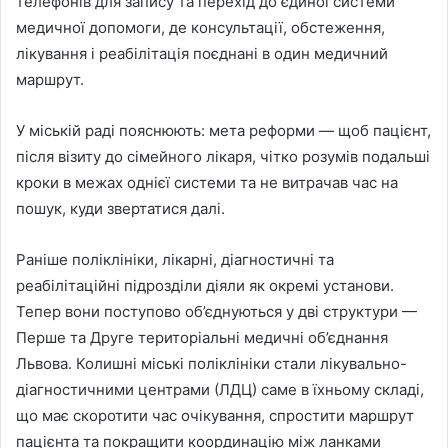
телефонів для запису та перехід до єдиної системи
медичної допомоги, де консультації, обстеження,
лікування і реабілітація поєднані в один медичний
маршрут.
У міській раді пояснюють: мета реформи — щоб пацієнт,
після візиту до сімейного лікаря, чітко розумів подальші
кроки в межах однієї системи та не витрачав час на
пошук, куди звертатися далі.
Раніше поліклініки, лікарні, діагностичні та
реабілітаційні підрозділи діяли як окремі установи.
Тепер вони поступово об’єднуються у дві структури —
Перше та Друге територіальні медичні об’єднання
Львова. Колишні міські поліклініки стали лікувально-
діагностичними центрами (ЛДЦ) саме в їхньому складі,
що має скоротити час очікування, спростити маршрут
пацієнта та покращити координацію між ланками