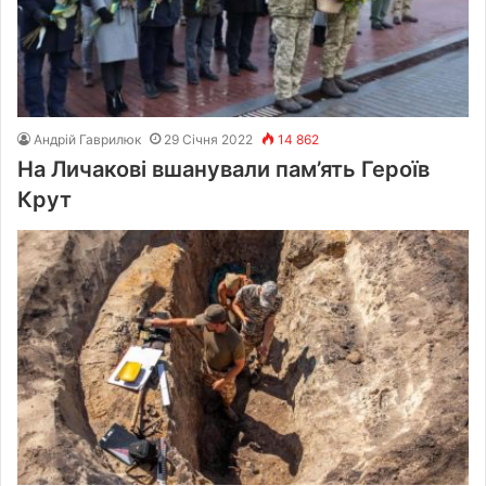
Андрій Гаврилюк
29 Січня 2022
14 862
На Личакові вшанували пам’ять Героїв
Крут