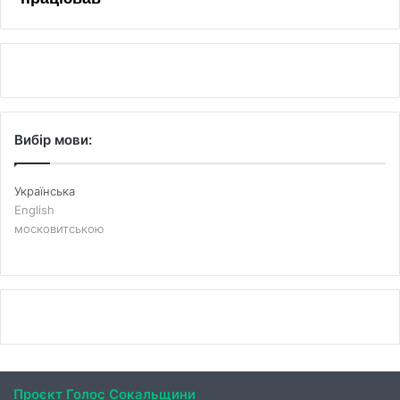
Вибір мови:
Українська
English
московитською
Проєкт Голос Сокальщини