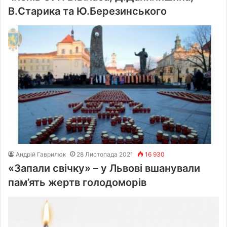
В.Старика та Ю.Березинського
Андрій Гаврилюк
28 Листопада 2021
16 930
«Запали свічку» – у Львові вшанували
пам’ять жертв голодоморів