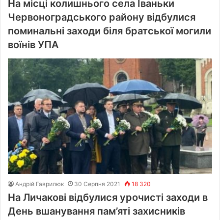
На місці колишнього села Іваньки
Червоноградського району відбулися
поминальні заходи біля братської могили
воїнів УПА
Андрій Гаврилюк
30 Серпня 2021
18 320
На Личакові відбулися урочисті заходи в
День вшанування пам’яті захисників