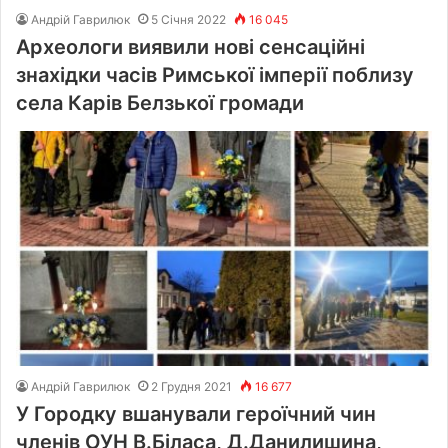
Андрій Гаврилюк
5 Січня 2022
16 045
Археологи виявили нові сенсаційні
знахідки часів Римської імперії поблизу
села Карів Белзької громади
Андрій Гаврилюк
2 Грудня 2021
16 677
У Городку вшанували героїчний чин
членів ОУН В.Біласа, Д.Данилишина,