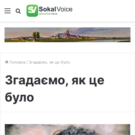
Меню
Пошук
Головна
/
Згадаємо, як це було
Згадаємо, як це
було