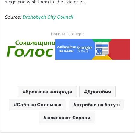
stage and wish them further victories.
Source:
Drohobych City Council
Новини партнерів
бронзова нагорода
Дрогобич
Сабріна Соломчак
стрибки на батуті
чемпіонат Європи