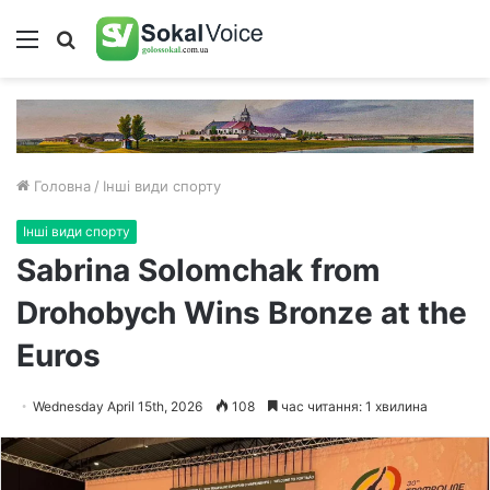
Меню
Пошук
Головна
/
Інші види спорту
Інші види спорту
Sabrina Solomchak from
Drohobych Wins Bronze at the
Euros
Wednesday April 15th, 2026
108
час читання: 1 хвилина