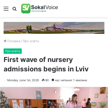
Меню
Пошук
Головна
/
Про освіту
Про освіту
First wave of nursery
admissions begins in Lviv
Monday June 1st, 2026
80
час читання: 1 хвилина