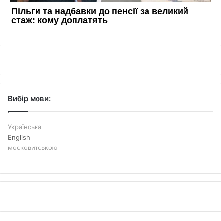
Вибір мови:
Українська
English
московитською