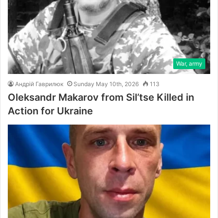
War, army
Андрій Гаврилюк
Sunday May 10th, 2026
113
Oleksandr Makarov from Sil’tse Killed in
Action for Ukraine