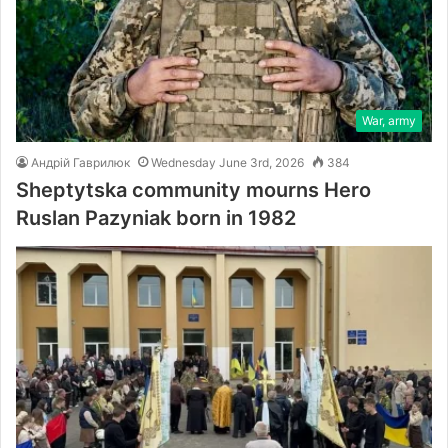
War, army
Андрій Гаврилюк
Wednesday June 3rd, 2026
384
Sheptytska community mourns Hero
Ruslan Pazyniak born in 1982