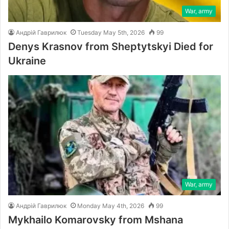
War, army
Андрій Гаврилюк
Tuesday May 5th, 2026
99
Denys Krasnov from Sheptytskyi Died for
Ukraine
War, army
Андрій Гаврилюк
Monday May 4th, 2026
99
Mykhailo Komarovsky from Mshana