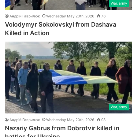
War, army
Андрій Гаврилюк
Wednesday May 20th, 2026
76
Volodymyr Sokolovskyi from Dashava
Killed in Action
War, army
Андрій Гаврилюк
Wednesday May 20th, 2026
98
Nazariy Gabrus from Dobrotvir killed in
battles for Ukraine