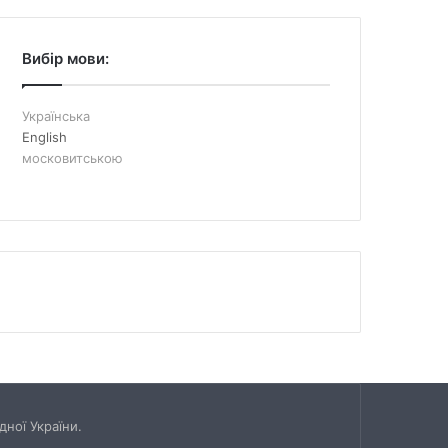
Вибір мови:
Українська
English
московитською
ної України.