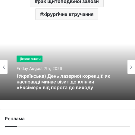
рак щитоподібної залози
хірургічне втручання
Цікаво знати
Friday August 7th, 2026
Цікаво знати
(Українська) День лазерної корекції: як
насправді минає візит до клініки
Friday August 7th, 2026
«Ексімер» від порога до виходу
Реклама
(Українська) Чим відрізняються кросівки,
кеди та трекінгове взуття