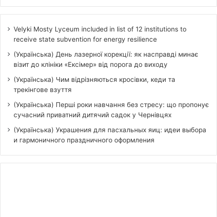
Velyki Mosty Lyceum included in list of 12 institutions to
receive state subvention for energy resilience
(Українська) День лазерної корекції: як насправді минає
візит до клініки «Ексімер» від порога до виходу
(Українська) Чим відрізняються кросівки, кеди та
трекінгове взуття
(Українська) Перші роки навчання без стресу: що пропонує
сучасний приватний дитячий садок у Чернівцях
(Українська) Украшения для пасхальных яиц: идеи выбора
и гармоничного праздничного оформления