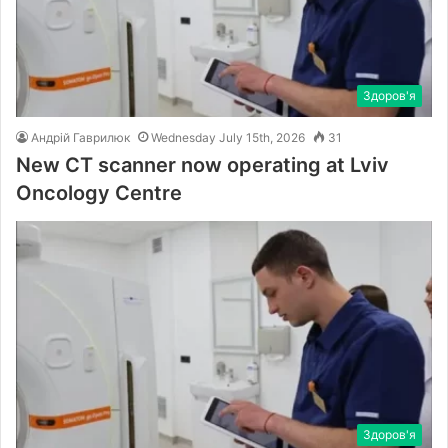
Здоров'я
Андрій Гаврилюк
Wednesday July 15th, 2026
31
New CT scanner now operating at Lviv
Oncology Centre
Здоров'я