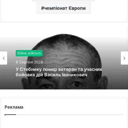
чемпіонат Європи
Війна, військо
8 Серпня 2026
У Стебнику помер ветеран та учасник
бойових дій Василь Іваникович
Реклама