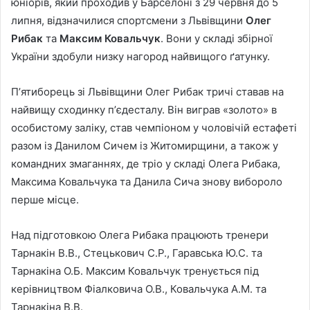
юніорів, який проходив у Барселоні з 29 червня до 5
липня, відзначилися спортсмени з Львівщини
Олег
Рибак
та
Максим Ковальчук
. Вони у складі збірної
України здобули низку нагород найвищого ґатунку.
Пʼятиборець зі Львівщини Олег Рибак тричі ставав на
найвищу сходинку пʼєдесталу. Він виграв «золото» в
особистому заліку, став чемпіоном у чоловічій естафеті
разом із Данилом Сичем із Житомирщини, а також у
командних змаганнях, де тріо у складі Олега Рибака,
Максима Ковальчука та Данила Сича знову вибороло
перше місце.
Над підготовкою Олега Рибака працюють тренери
Тарнакін В.В., Стецькович С.Р., Гаравська Ю.С. та
Тарнакіна О.Б. Максим Ковальчук тренується під
керівництвом Фіалковича О.В., Ковальчука А.М. та
Тарнакіна В.В.