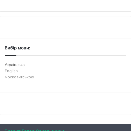
Вибір мови:
Українська
English
московитською