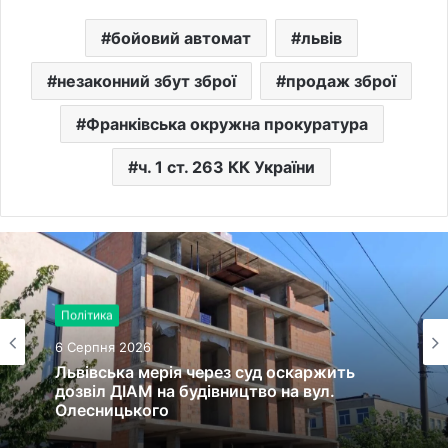
бойовий автомат
львів
незаконний збут зброї
продаж зброї
Франківська окружна прокуратура
ч. 1 ст. 263 КК України
Політика
6 Серпня 2026
Львівська мерія через суд оскаржить
дозвіл ДІАМ на будівництво на вул.
Олесницького