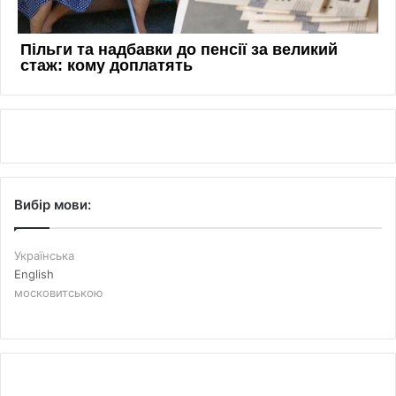
Вибір мови:
Українська
English
московитською