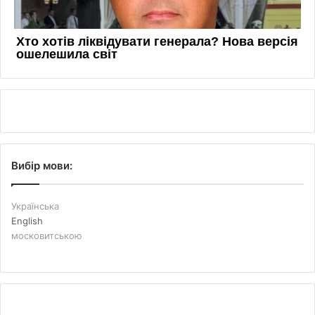
Вибір мови:
Українська
English
московитською