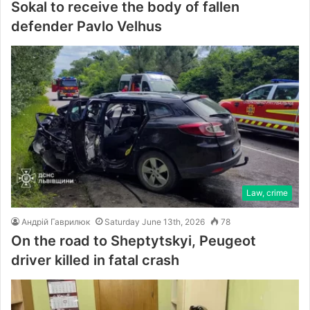
Sokal to receive the body of fallen
defender Pavlo Velhus
Law, crime
Андрій Гаврилюк
Saturday June 13th, 2026
78
On the road to Sheptytskyi, Peugeot
driver killed in fatal crash