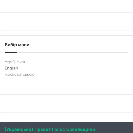
Вибір мови:
Українська
English
московитською
(Українська) Проєкт Голос Сокальщини