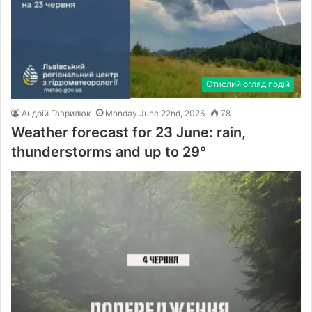
Стислий огляд подій
Андрій Гаврилюк
Monday June 22nd, 2026
78
Weather forecast for 23 June: rain,
thunderstorms and up to 29°