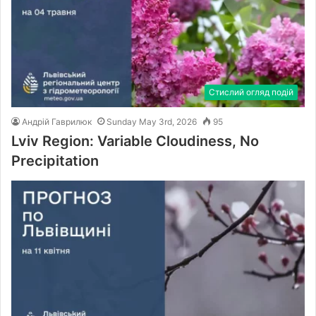
Стислий огляд подій
Андрій Гаврилюк
Sunday May 3rd, 2026
95
Lviv Region: Variable Cloudiness, No
Precipitation