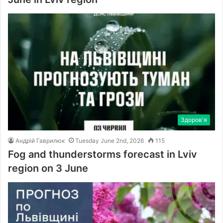
Здоров'я
Андрій Гаврилюк
Tuesday June 2nd, 2026
115
Fog and thunderstorms forecast in Lviv
region on 3 June