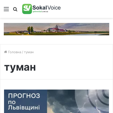
Меню
Пошук
Головна
/
туман
туман