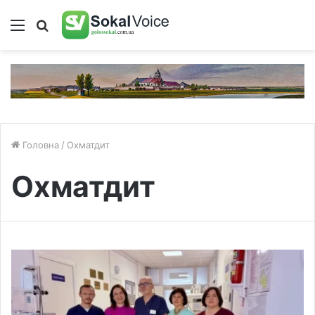
Меню
Пошук
Головна
/
Охматдит
Охматдит