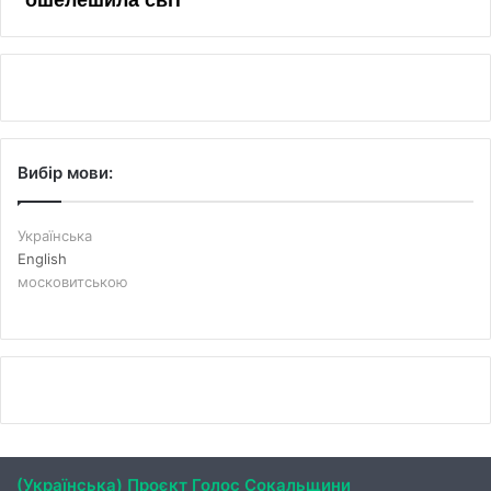
Вибір мови:
Українська
English
московитською
(Українська) Проєкт Голос Сокальщини