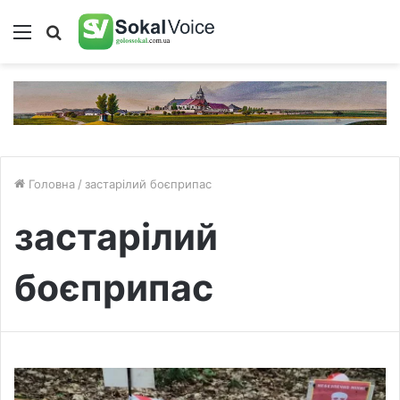
Меню
Пошук
Головна
/
застарілий боєприпас
застарілий
боєприпас