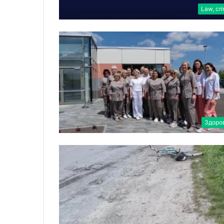
Law, cr
Здоро