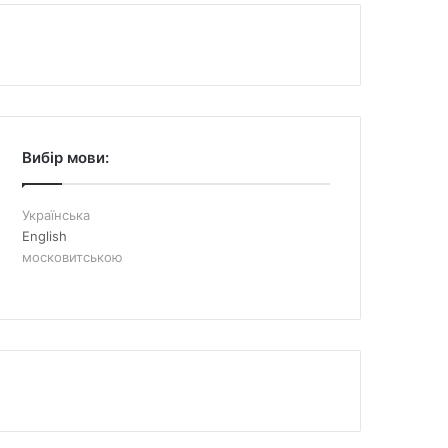
Вибір мови:
Українська
English
московитською