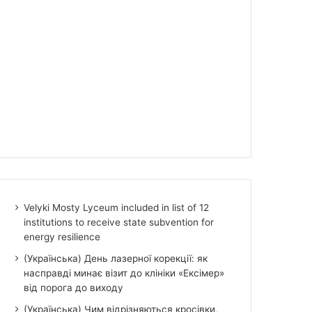
Velyki Mosty Lyceum included in list of 12
institutions to receive state subvention for
energy resilience
(Українська) День лазерної корекції: як
насправді минає візит до клініки «Ексімер»
від порога до виходу
(Українська) Чим відрізняються кросівки,