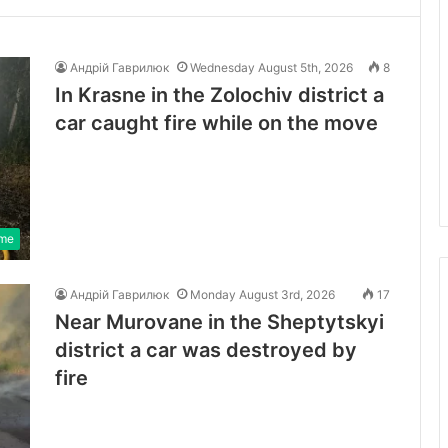
Андрій Гаврилюк
Wednesday August 5th, 2026
8
In Krasne in the Zolochiv district a
car caught fire while on the move
ime
Андрій Гаврилюк
Monday August 3rd, 2026
17
Near Murovane in the Sheptytskyi
district a car was destroyed by
fire