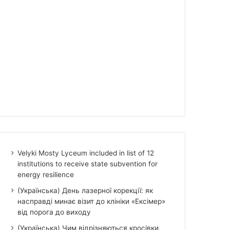
Velyki Mosty Lyceum included in list of 12
institutions to receive state subvention for
energy resilience
(Українська) День лазерної корекції: як
насправді минає візит до клініки «Ексімер»
від порога до виходу
(Українська) Чим відрізняються кросівки,