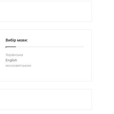
Вибір мови:
Українська
English
московитською