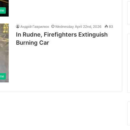
ime
Андрій Гаврилюк
Wednesday April 22nd, 2026
83
In Rudne, Firefighters Extinguish
Burning Car
ime