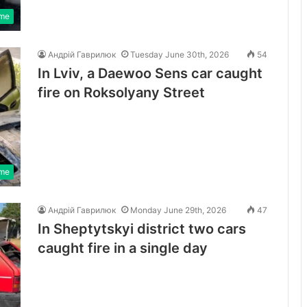
ime
Андрій Гаврилюк
Tuesday June 30th, 2026
54
In Lviv, a Daewoo Sens car caught
fire on Roksolyany Street
ime
Андрій Гаврилюк
Monday June 29th, 2026
47
In Sheptytskyi district two cars
caught fire in a single day