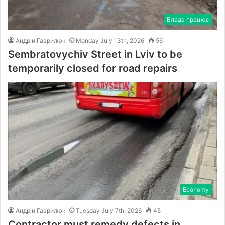
Влада працює
Андрій Гаврилюк
Monday July 13th, 2026
56
Sembratovychiv Street in Lviv to be
temporarily closed for road repairs
Economy
Андрій Гаврилюк
Tuesday July 7th, 2026
45
Contractor must remedy defects in