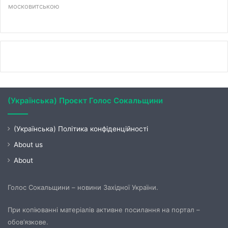
московитською
(Українська) Проєкт Голос Сокальщини
(Українська) Політика конфіденційності
About us
About
Голос Сокальщини – новини Західної України.
При копіюванні матеріалів активне посилання на портал –
обов’язкове.