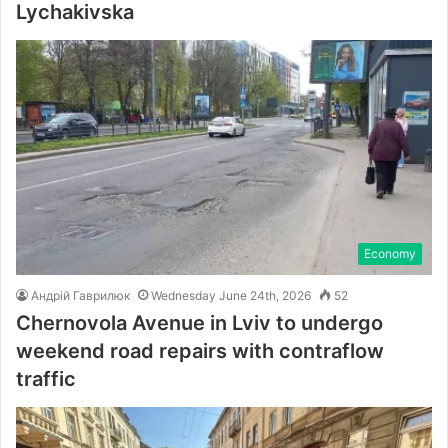
Lychakivska
Economy
Андрій Гаврилюк
Wednesday June 24th, 2026
52
Chernovola Avenue in Lviv to undergo
weekend road repairs with contraflow
traffic