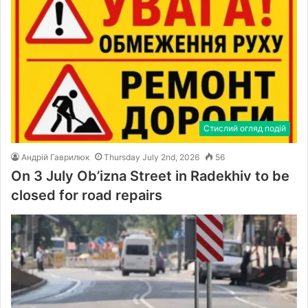
Стислий огляд подій
Андрій Гаврилюк
Thursday July 2nd, 2026
56
On 3 July Ob’izna Street in Radekhiv to be
closed for road repairs