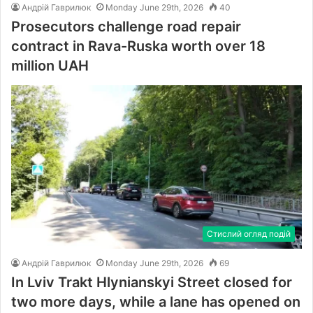
Андрій Гаврилюк
Monday June 29th, 2026
40
Prosecutors challenge road repair
contract in Rava-Ruska worth over 18
million UAH
Стислий огляд подій
Андрій Гаврилюк
Monday June 29th, 2026
69
In Lviv Trakt Hlynianskyi Street closed for
two more days, while a lane has opened on