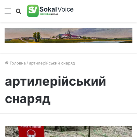
Меню
Пошук
Головна
/
артилерійський снаряд
артилерійський
снаряд