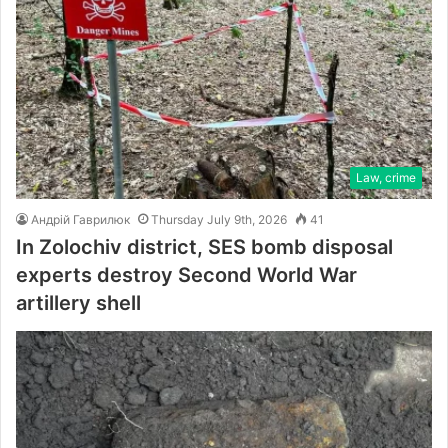
Law, crime
Андрій Гаврилюк
Thursday July 9th, 2026
41
In Zolochiv district, SES bomb disposal
experts destroy Second World War
artillery shell