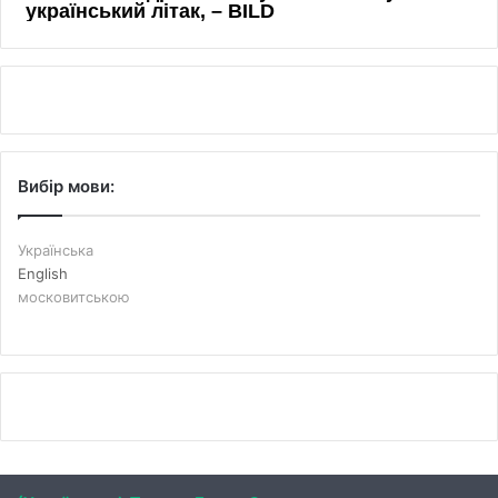
Вибір мови:
Українська
English
московитською