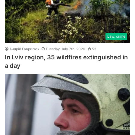
Law, crime
Андрій Гаврилюк
Tuesday July 7th, 2026
53
In Lviv region, 35 wildfires extinguished in
a day