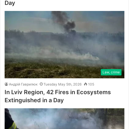
Day
Law, crime
Андрій Гаврилюк
Tuesday May 5th, 2026
105
In Lviv Region, 42 Fires in Ecosystems
Extinguished in a Day