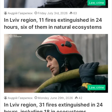
Law, crime
Андрій Гаврилюк
Friday July 3rd, 2026
63
In Lviv region, 11 fires extinguished in 24
hours, six of them in natural ecosystems
Law, crime
Андрій Гаврилюк
Monday June 29th, 2026
42
In Lviv region, 31 fires extinguished in 24
hours, including 18 in ecosystems