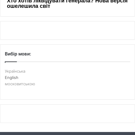
Вибір мови:
Українська
English
московитською