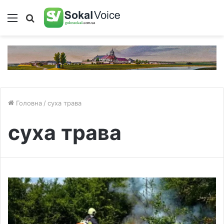
Меню
Пошук
Головна
/
суха трава
суха трава